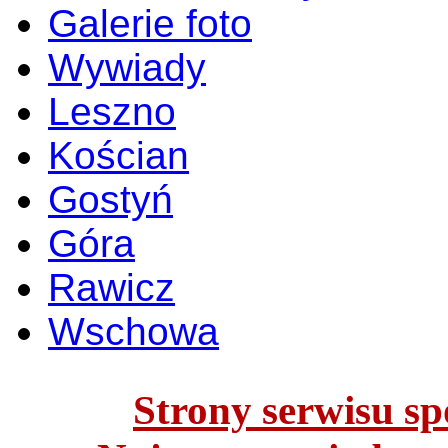
Galerie foto
Wywiady
Leszno
Kościan
Gostyń
Góra
Rawicz
Wschowa
Strony serwisu spo