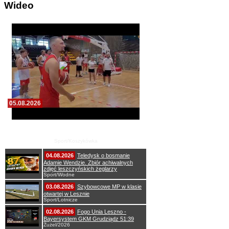
Wideo
05.08.2026
Pierwszy wspólny trening koszykarzy Zdrovo
Polonii 1912 Leszno
Sport/Koszykówka
04.08.2026
Teledysk o bosmanie
Adamie Wendzie. Zbiór achiwalnych
zdjęć leszczyńskich żeglarzy
Sport/Wodne
03.08.2026
Szybowcowe MP w klasie
otwartej w Lesznie
Sport/Lotnicze
02.08.2026
Fogo Unia Leszno -
Bayersystem GKM Grudziądz 51:39
Żużel/2026