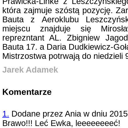
Prawicka-Linke z Leszczyńskie
która zajmuje szóstą pozycję. Za
Bauta z Aeroklubu Leszczyń
miejscu znajduje się Mirosł
reprezntant AL. Zbigniew Jagodz
Bauta 17. a Daria Dudkiewicz-Go
Mistrzostwa potrwają do niedzieli 9
Jarek Adamek
Komentarze
1.
Dodane przez
Ania
w dniu
2015
Brawo!!! Leć Ewka, leeeeeeeeć!