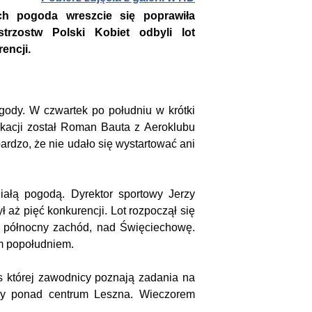
h pogoda wreszcie się poprawiła
rzostw Polski Kobiet odbyli lot
encji.
gody. W czwartek po południu w krótki
fikacji został Roman Bauta z Aeroklubu
ardzo, że nie udało się wystartować ani
ałą pogodą. Dyrektor sportowy Jerzy
aż pięć konkurencji. Lot rozpoczął się
 północny zachód, nad Święciechowę.
m popołudniem.
 której zawodnicy poznają zadania na
ony ponad centrum Leszna. Wieczorem