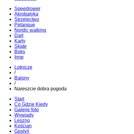
Speedrower
Akrobatyka
Strzelectwo
Petanque
Nordic walking
Dart
Karty
Skate
Boks
Inne
Lotnicze
/
Balony
/
Nareszcie dobra pogoda
Start
Co Gdzie Kiedy
Galerie foto
Wywiady
Leszno
Kościan
Gostyń