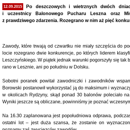
Po deszczowych i wietrznych dwóch dniac
12.09.2015
i uczestnicy Balonowego Pucharu Leszna oraz Mist
z prawdziwego zdarzenia. Rozegrano w nim aż pięć konkur
Zawody, które trwają od czwartku nie miały szczęścia do po
locie rozegrano dwie konkurencje, po których liderem klasy
Leszczyńskiego. W piątek jednak warunki pogorszyły się tak b
rano w Lesznie, ani po południu w Dolsku.
Sobotni poranek powitał zawodniczki i zawodników wspani
Borowski postanowił wykorzystać ją do maksimum i wyznaczył 
w okolicach Rydzyny, skąd ponad 30 balonów poleciało na
Wyniki jeszcze są obliczane, powinniśmy je poznać wczesny
Na 16.30 zaplanowana jest popołudniowa odprawa, podczas
ostatni lot – jest duża szansa, że zostanie on wyznacz
poznamy zaś zwycięzców zawodów.