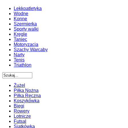
Lekkoatletyka
Wodne
Konne
Szermierka
Sporty walki
Kręgle
Taniec
Motoryzacja
Szachy Warcaby
Narty
Tenis
Triathlon
Żużel
Piłka Nożna
Piłka Ręczna
Koszykówka
Biegi
Rowery
Lotnicze
Futsal
Siatkówka