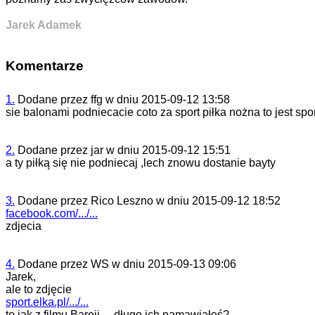
Jarek Adamek
Komentarze
1.
Dodane przez
ffg
w dniu
2015-09-12 13:58
sie balonami podniecacie coto za sport piłka nożna to jest spo
2.
Dodane przez
jar
w dniu
2015-09-12 15:51
a ty piłką się nie podniecaj ,lech znowu dostanie bayty
3.
Dodane przez
Rico Leszno
w dniu
2015-09-12 18:52
facebook.com/.../...
zdjecia
4.
Dodane przez
WS
w dniu
2015-09-13 09:06
Jarek,
ale to zdjęcie
sport.elka.pl/.../...
to jak z filmu Bareji ... długo ich namawiałeś?