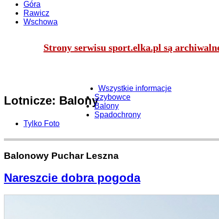
Góra
Rawicz
Wschowa
Strony serwisu sport.elka.pl są archiwal
Wszystkie informacje
Szybowce
Lotnicze: Balony
Balony
Spadochrony
Tylko Foto
Balonowy Puchar Leszna
Nareszcie dobra pogoda