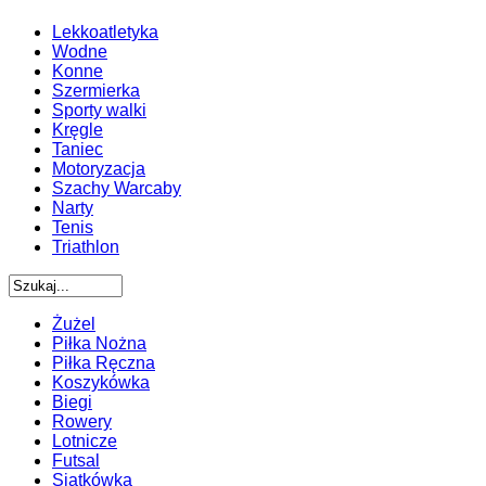
Lekkoatletyka
Wodne
Konne
Szermierka
Sporty walki
Kręgle
Taniec
Motoryzacja
Szachy Warcaby
Narty
Tenis
Triathlon
Żużel
Piłka Nożna
Piłka Ręczna
Koszykówka
Biegi
Rowery
Lotnicze
Futsal
Siatkówka