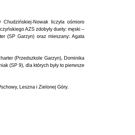
Chudzińskiej-Nowak liczyła ośmioro
szczyńskiego AZS zdobyły duety: męski –
er (SP Garzyn) oraz mieszany: Agata
 Charter (Przedszkole Garzyn), Dominika
k (SP 9), dla których były to pierwsze
schowy, Leszna i Zielonej Góry.