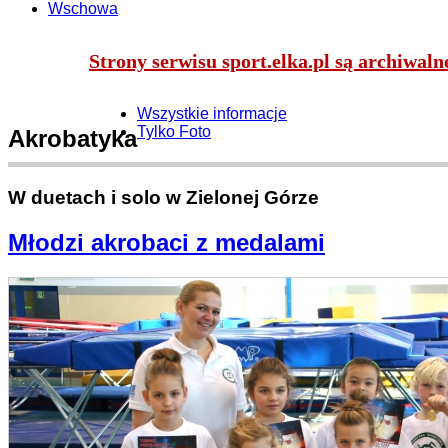
Wschowa
Strony serwisu sport.elka.pl są archiwal
Wszystkie informacje
Tylko Foto
Akrobatyka
W duetach i solo w Zielonej Górze
Młodzi akrobaci z medalami