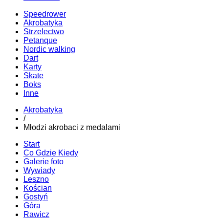
Speedrower
Akrobatyka
Strzelectwo
Petanque
Nordic walking
Dart
Karty
Skate
Boks
Inne
Akrobatyka
/
Młodzi akrobaci z medalami
Start
Co Gdzie Kiedy
Galerie foto
Wywiady
Leszno
Kościan
Gostyń
Góra
Rawicz