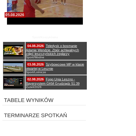
05.08.2026
Pierwszy wspólny trening koszykarzy Zdrovo
Polonii 1912 Leszno
Sport/Koszykówka
04.08.2026
Teledysk o bosmanie
Adamie Wendzie. Zbiór achiwalnych
zdjęć leszczyńskich żeglarzy
Sport/Wodne
03.08.2026
Szybowcowe MP w klasie
otwartej w Lesznie
Sport/Lotnicze
02.08.2026
Fogo Unia Leszno -
Bayersystem GKM Grudziądz 51:39
Żużel/2026
TABELE WYNIKÓW
TERMINARZE SPOTKAŃ