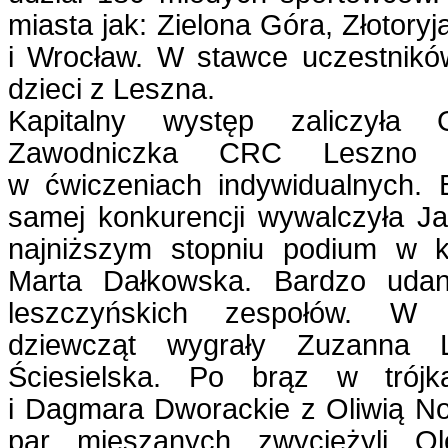
miasta jak: Zielona Góra, Złotory
i Wrocław. W stawce uczestników
dzieci z Leszna.
Kapitalny występ zaliczyła 
Zawodniczka CRC Leszno 
w ćwiczeniach indywidualnych.
samej konkurencji wywalczyła J
najniższym stopniu podium w ka
Marta Dałkowska. Bardzo udan
leszczyńskich zespołów. W 
dziewcząt wygrały Zuzanna 
Ściesielska. Po brąz w trójk
i Dagmara Dworackie z Oliwią No
par mieszanych zwyciężyli O