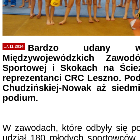
Bardzo udany wy
17.11.2014
Międzywojewódzkich Zawo
Sportowej i Skokach na Ścież
reprezentanci CRC Leszno. Po
Chudzińskiej-Nowak aż siedmi
podium.
W zawodach, które odbyły się p
udział 180 młodych sportowców. 