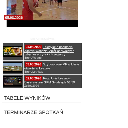
05.08.2026
Pierwszy wspólny trening koszykarzy Zdrovo
Polonii 1912 Leszno
Sport/Koszykówka
04.08.2026
Teledysk o bosmanie
Adamie Wendzie. Zbiór achiwalnych
zdjęć leszczyńskich żeglarzy
Sport/Wodne
03.08.2026
Szybowcowe MP w klasie
otwartej w Lesznie
Sport/Lotnicze
02.08.2026
Fogo Unia Leszno -
Bayersystem GKM Grudziądz 51:39
Żużel/2026
TABELE WYNIKÓW
TERMINARZE SPOTKAŃ