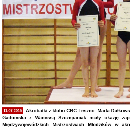
Akrobatki z klubu CRC Leszno: Marta Dałkows
11.07.2015
Gadomska z Wanessą Szczepaniak miały okazję zapr
Międzywojewódzkich Mistrzostwach Młodzików w akr