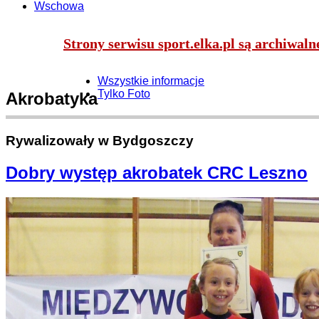
Wschowa
Strony serwisu sport.elka.pl są archiwal
Wszystkie informacje
Tylko Foto
Akrobatyka
Rywalizowały w Bydgoszczy
Dobry występ akrobatek CRC Leszno