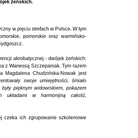
wójek żeńskich.
zny w pięciu strefach w Polsce. W tym
omorskie, pomorskie oraz warmińsko-
Bydgoszcz.
ncji akrobatycznej - dwójek żeńskich:
ka z Wanessą Szczepaniak. Tym razem
rka Magdalena Chudzińska-Nowak jest
ntowały swoje umiejętności, śmiało
były pięknym widowiskiem, pokazem
ch układami w harmonijną całość,
ej czeka ich zgrupowanie szkoleniowe