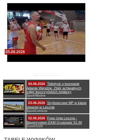
05.08.2026
Pierwszy wspólny trening koszykarzy Zdrovo
Polonii 1912 Leszno
Sport/Koszykówka
04.08.2026
Teledysk o bosmanie
Adamie Wendzie. Zbiór achiwalnych
zdjęć leszczyńskich żeglarzy
Sport/Wodne
03.08.2026
Szybowcowe MP w klasie
otwartej w Lesznie
Sport/Lotnicze
02.08.2026
Fogo Unia Leszno -
Bayersystem GKM Grudziądz 51:39
Żużel/2026
TABELE WYNIKÓW