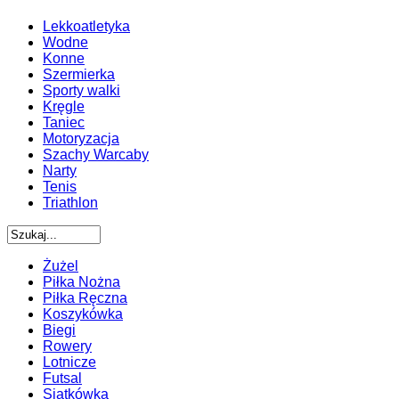
Lekkoatletyka
Wodne
Konne
Szermierka
Sporty walki
Kręgle
Taniec
Motoryzacja
Szachy Warcaby
Narty
Tenis
Triathlon
Żużel
Piłka Nożna
Piłka Ręczna
Koszykówka
Biegi
Rowery
Lotnicze
Futsal
Siatkówka