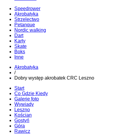
Speedrower
Akrobatyka
Strzelectwo
Petanque
Nordic walking
Dart
Karty
Skate
Boks
Inne
Akrobatyka
/
Dobry występ akrobatek CRC Leszno
Start
Co Gdzie Kiedy
Galerie foto
Wywiady
Leszno
Kościan
Gostyń
Góra
Rawicz