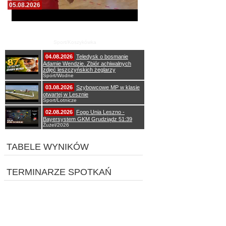
05.08.2026
Pierwszy wspólny trening koszykarzy Zdrovo
Polonii 1912 Leszno
Sport/Koszykówka
04.08.2026
Teledysk o bosmanie
Adamie Wendzie. Zbiór achiwalnych
zdjęć leszczyńskich żeglarzy
Sport/Wodne
03.08.2026
Szybowcowe MP w klasie
otwartej w Lesznie
Sport/Lotnicze
02.08.2026
Fogo Unia Leszno -
Bayersystem GKM Grudziądz 51:39
Żużel/2026
TABELE WYNIKÓW
TERMINARZE SPOTKAŃ