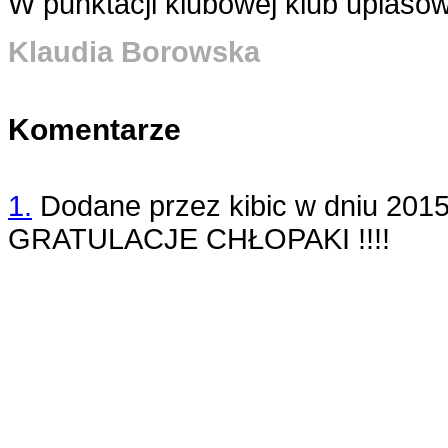
W punktacji klubowej klub uplasowa
Klaudia Borowska
Komentarze
1.
Dodane przez
kibic
w dniu
2015
GRATULACJE CHŁOPAKI !!!!