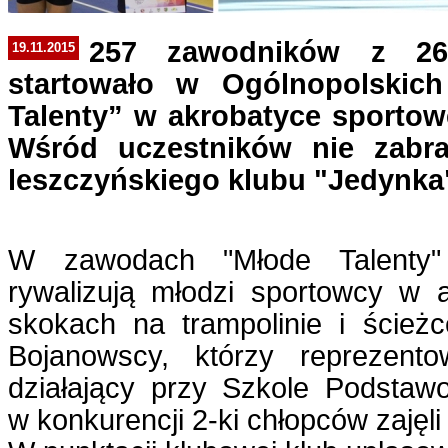
257 zawodników z 26
19.11.2015
startowało w Ogólnopolskic
Talenty” w akrobatyce sportow
Wśród uczestników nie zabra
leszczyńskiego klubu "Jedynka
W zawodach "Młode Talenty"
rywalizują młodzi sportowcy w a
skokach na trampolinie i ścieżc
Bojanowscy, którzy reprezent
działający przy Szkole Podstaw
w konkurencji 2-ki chłopców zajęli