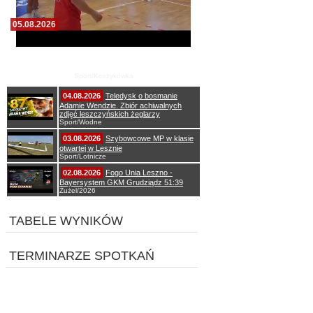
05.08.2026
Pierwszy wspólny trening koszykarzy Zdrovo
Polonii 1912 Leszno
Sport/Koszykówka
04.08.2026
Teledysk o bosmanie
Adamie Wendzie. Zbiór achiwalnych
zdjęć leszczyńskich żeglarzy
Sport/Wodne
03.08.2026
Szybowcowe MP w klasie
otwartej w Lesznie
Sport/Lotnicze
02.08.2026
Fogo Unia Leszno -
Bayersystem GKM Grudziądz 51:39
Żużel/2026
TABELE WYNIKÓW
TERMINARZE SPOTKAŃ