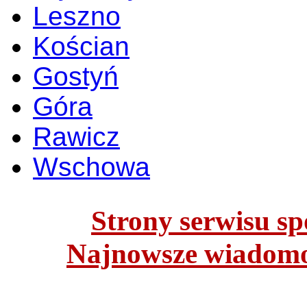
Leszno
Kościan
Gostyń
Góra
Rawicz
Wschowa
Strony serwisu spo
Najnowsze wiadomoś