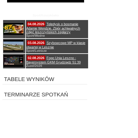
Pierwszy wspólny trening koszykarzy Zdrovo
Polonii 1912 Leszno
Sport/Koszykówka
04.08.2026
Teledysk o bosmanie
Adamie Wendzie. Zbiór achiwalnych
zdjęć leszczyńskich żeglarzy
Sport/Wodne
03.08.2026
Szybowcowe MP w klasie
otwartej w Lesznie
Sport/Lotnicze
02.08.2026
Fogo Unia Leszno -
Bayersystem GKM Grudziądz 51:39
Żużel/2026
TABELE WYNIKÓW
TERMINARZE SPOTKAŃ