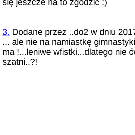
się jeszcze na to zgodzić :)
3.
Dodane przez
..do2
w dniu
201
... ale nie na namiastkę gimnastyki 
ma !...leniwe wfistki...dlatego ni
szatni..?!