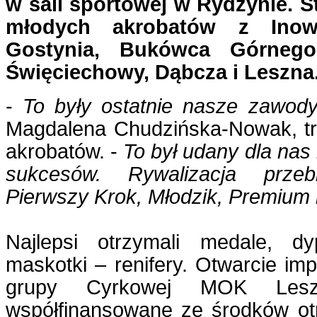
w sali sportowej w Rydzynie. 
młodych akrobatów z Inowr
Gostynia, Bukówca Górnego,
Święciechowy, Dąbcza i Leszna
-
To były ostatnie nasze zawod
Magdalena Chudzińska-Nowak, tr
akrobatów. -
To był udany dla nas 
sukcesów. Rywalizacja przeb
Pierwszy Krok, Młodzik, Premium i 
Najlepsi otrzymali medale, d
maskotki – renifery. Otwarcie imp
grupy Cyrkowej MOK Lesz
współfinansowane ze środków o