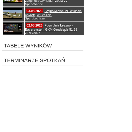
zdjęć leszczyńskich żeglarzy
Sport/Wodne
03.08.2026
Szybowcowe MP w klasie
otwartej w Lesznie
Sport/Lotnicze
02.08.2026
Fogo Unia Leszno -
Bayersystem GKM Grudziądz 51:39
Żużel/2026
TABELE WYNIKÓW
TERMINARZE SPOTKAŃ