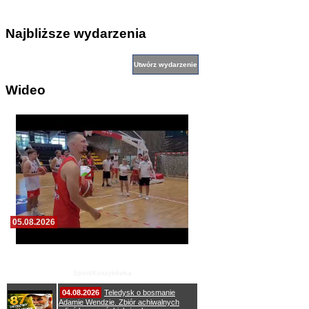
Najbliższe wydarzenia
Wideo
05.08.2026
Pierwszy wspólny trening koszykarzy Zdrovo
Polonii 1912 Leszno
Sport/Koszykówka
04.08.2026
Teledysk o bosmanie
Adamie Wendzie. Zbiór achiwalnych