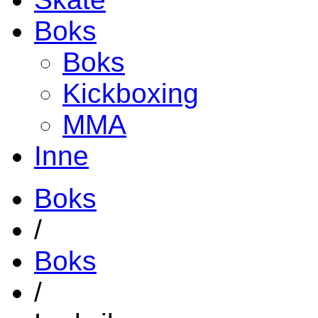
Boks
Boks
Kickboxing
MMA
Inne
Boks
/
Boks
/