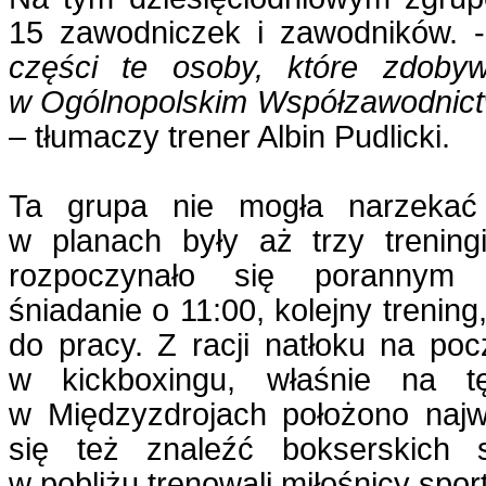
15 zawodniczek i zawodników. 
części te osoby, które
zdobyw
w Ogólnopolskim Współzawodnictw
– tłumaczy trener Albin Pudlicki.
Ta grupa nie mogła narzekać
w planach były aż trzy trening
rozpoczynało się porannym 
śniadanie o 11:00, kolejny trening
do pracy. Z racji natłoku na po
w kickboxingu, właśnie na tę
w Międzyzdrojach położono najw
się też znaleźć bokserskich s
w pobliżu trenowali miłośnicy spo