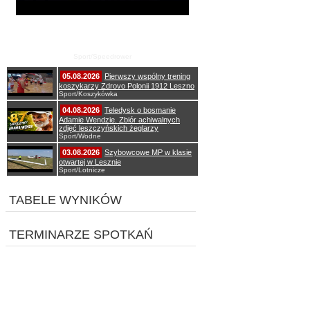
Zawody speedrowerowe ku pamięci Edka
Baldysa oraz Andrzeja i Henryka
Włodarczyków
Sport/Speedrower
05.08.2026
Pierwszy wspólny trening
koszykarzy Zdrovo Polonii 1912 Leszno
Sport/Koszykówka
04.08.2026
Teledysk o bosmanie
Adamie Wendzie. Zbiór achiwalnych
zdjęć leszczyńskich żeglarzy
Sport/Wodne
03.08.2026
Szybowcowe MP w klasie
otwartej w Lesznie
Sport/Lotnicze
TABELE WYNIKÓW
TERMINARZE SPOTKAŃ