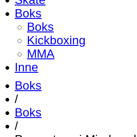
Boks
Boks
Kickboxing
MMA
Inne
Boks
/
Boks
/