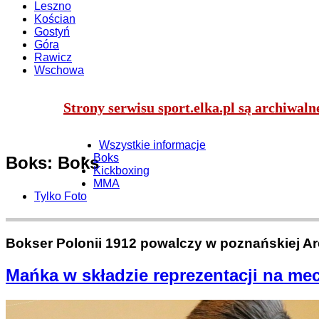
Leszno
Kościan
Gostyń
Góra
Rawicz
Wschowa
Strony serwisu sport.elka.pl są archiwal
Wszystkie informacje
Boks
Boks: Boks
Kickboxing
MMA
Tylko Foto
Bokser Polonii 1912 powalczy w poznańskiej Ar
Mańka w składzie reprezentacji na me