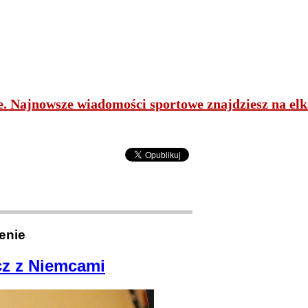
ne. Najnowsze wiadomości sportowe znajdziesz na elk
enie
cz z Niemcami