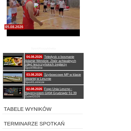
05.08.2026
Pierwszy wspólny trening koszykarzy Zdrovo
Polonii 1912 Leszno
Sport/Koszykówka
04.08.2026
Teledysk o bosmanie
Adamie Wendzie. Zbiór achiwalnych
zdjęć leszczyńskich żeglarzy
Sport/Wodne
03.08.2026
Szybowcowe MP w klasie
otwartej w Lesznie
Sport/Lotnicze
02.08.2026
Fogo Unia Leszno -
Bayersystem GKM Grudziądz 51:39
Żużel/2026
TABELE WYNIKÓW
TERMINARZE SPOTKAŃ