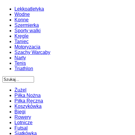
Lekkoatletyka
Wodne
Konne
Szermierka
Sporty walki
Kręgle
Taniec
Motoryzacja
Szachy Warcaby
Narty
Tenis
Triathlon
Żużel
Piłka Nożna
Piłka Ręczna
Koszykówka
Biegi
Rowery
Lotnicze
Futsal
Siatkówka