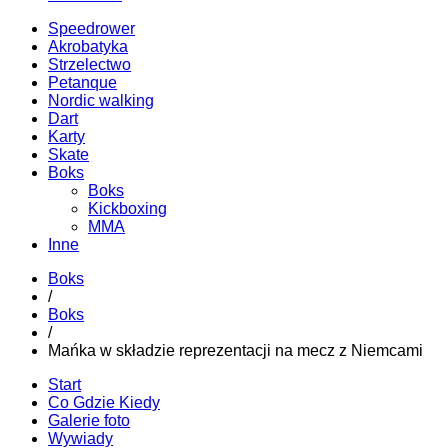
Speedrower
Akrobatyka
Strzelectwo
Petanque
Nordic walking
Dart
Karty
Skate
Boks
Boks
Kickboxing
MMA
Inne
Boks
/
Boks
/
Mańka w składzie reprezentacji na mecz z Niemcami
Start
Co Gdzie Kiedy
Galerie foto
Wywiady