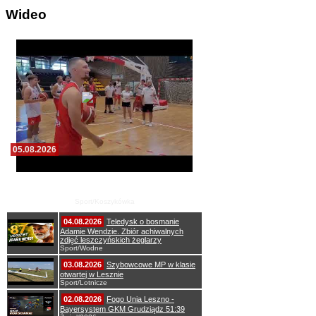
Wideo
05.08.2026
Pierwszy wspólny trening koszykarzy Zdrovo
Polonii 1912 Leszno
Sport/Koszykówka
04.08.2026
Teledysk o bosmanie
Adamie Wendzie. Zbiór achiwalnych
zdjęć leszczyńskich żeglarzy
Sport/Wodne
03.08.2026
Szybowcowe MP w klasie
otwartej w Lesznie
Sport/Lotnicze
02.08.2026
Fogo Unia Leszno -
Bayersystem GKM Grudziądz 51:39