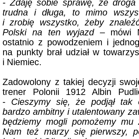
- Zdaję sobie sprawę, że droga 
trudna i długa, to mimo wszy
i zrobię wszystko, żeby
znaleź
Polski na ten wyjazd
– mówi Mi
ostatnio z powodzeniem i jedn
na punkty brał udział w towarzy
i Niemiec.
Zadowolony z takiej decyzji swo
trener Polonii 1912 Albin Pudli
-
Cieszymy się, że podjął
tak 
bardzo ambitny i utalentowany zaw
będziemy mogli pomożemy mu z
Nam też marzy się pierwszy, 