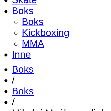
Boks
Boks
Kickboxing
MMA
Inne
Boks
/
Boks
/