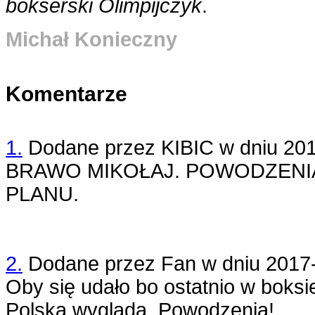
bokserski Olimpijczyk
.
Michał Konieczny
Komentarze
1.
Dodane przez
KIBIC
w dniu
201
BRAWO MIKOŁAJ. POWODZENIA
PLANU.
2.
Dodane przez
Fan
w dniu
2017
Oby się udało bo ostatnio w boksi
Polska wygląda. Powodzenia!