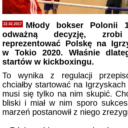
Młody bokser Polonii 
22.02.2017
odważną decyzję, zrobi
reprezentować Polskę na Igrz
w Tokio 2020. Właśnie dlate
startów w kickboxingu.
To wynika z regulacji przepis
chciałby startować na Igrzyskach 
musi się tylko na nim skupić. Ch
bliski i miał w nim sporo sukce
marzeń postanowił z niego zrezy