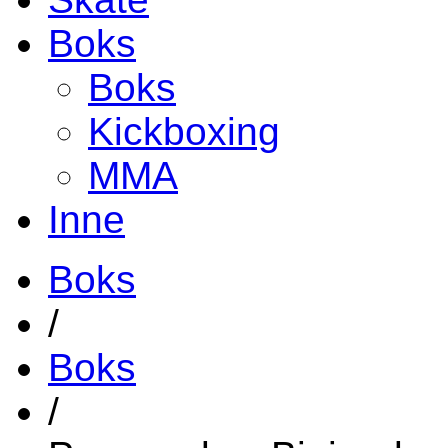
Boks
Boks
Kickboxing
MMA
Inne
Boks
/
Boks
/