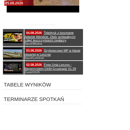
05.08.2026
Pierwszy wspólny trening koszykarzy Zdrovo
Polonii 1912 Leszno
Sport/Koszykówka
04.08.2026
Teledysk o bosmanie
Adamie Wendzie. Zbiór achiwalnych
zdjęć leszczyńskich żeglarzy
Sport/Wodne
03.08.2026
Szybowcowe MP w klasie
otwartej w Lesznie
Sport/Lotnicze
02.08.2026
Fogo Unia Leszno -
Bayersystem GKM Grudziądz 51:39
Żużel/2026
TABELE WYNIKÓW
TERMINARZE SPOTKAŃ