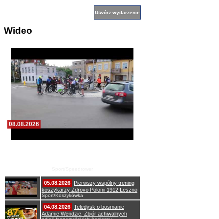
Wideo
08.08.2026
Zawody speedrowerowe ku pamięci Edka
Baldysa oraz Andrzeja i Henryka
Włodarczyków
Sport/Speedrower
05.08.2026
Pierwszy wspólny trening
koszykarzy Zdrovo Polonii 1912 Leszno
Sport/Koszykówka
04.08.2026
Teledysk o bosmanie
Adamie Wendzie. Zbiór achiwalnych