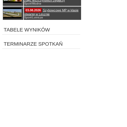
zdjęć leszczyńskich żeglarzy
Sport/Wodne
03.08.2026
Szybowcowe MP w klasie
otwartej w Lesznie
Sport/Lotnicze
TABELE WYNIKÓW
TERMINARZE SPOTKAŃ