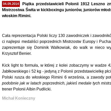
Piątka przedstawicieli Polonii 1912 Leszno zn
04.09.2014
Mistrzostwa Świta w kickboxingu juniorów, juniorów młod
włoskim Rimini.
Cała reprezentacja Polski liczy 130 zawodniczek i zawodnikó
ci najlepsi medaliści poprzednich Mistrzostw Europy i Pucha
zaprezentuje się Dominik Walkowiak, do walk w nieco w
Krzysztof Benier.
Kick light to formuła, w której z kolei zobaczymy w wadze 
Jabłkowskiego i 52 kg - jedyną z Polonii przedstawicielkę pł
Polski rusza do włoskiego Rimini 6 września, a zawody po
podobnie jak w latach poprzednich, jakieś medale tych mist
trener Polonii Albin Pudlicki.
Michał Konieczny