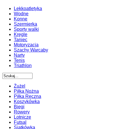
Lekkoatletyka
Wodne
Konne
Szermierka
Sporty walki
Kręgle
Taniec
Motoryzacja
Szachy Warcaby
Narty
Tenis
Triathlon
Żużel
Piłka Nożna
Piłka Ręczna
Koszykówka
Biegi
Rowery
Lotnicze
Futsal
Siatkówka