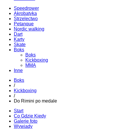
Speedrower
Akrobatyka
Strzelectwo
Petanque
Nordic walking
Dart
Karty
Skate
Boks
Boks
Kickboxing
MMA
Inne
Boks
/
Kickboxing
/
Do Rimini po medale
Start
Co Gdzie Kiedy
Galerie foto
Wywiady