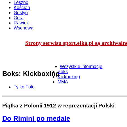
Leszno
Kościan
Gostyń
Góra
Rawicz
Wschowa
Strony serwisu sport.elka.pl są archiwal
Wszystkie informacje
Boks
Boks: Kickboxing
Kickboxing
MMA
Tylko Foto
Piątka z Polonii 1912 w reprezentacji Polski
Do Rimini po medale