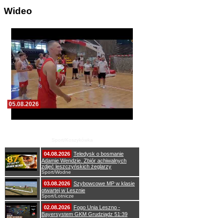
Wideo
05.08.2026
Pierwszy wspólny trening koszykarzy Zdrovo
Polonii 1912 Leszno
Sport/Koszykówka
04.08.2026
Teledysk o bosmanie
Adamie Wendzie. Zbiór achiwalnych
zdjęć leszczyńskich żeglarzy
Sport/Wodne
03.08.2026
Szybowcowe MP w klasie
otwartej w Lesznie
Sport/Lotnicze
02.08.2026
Fogo Unia Leszno -
Bayersystem GKM Grudziądz 51:39