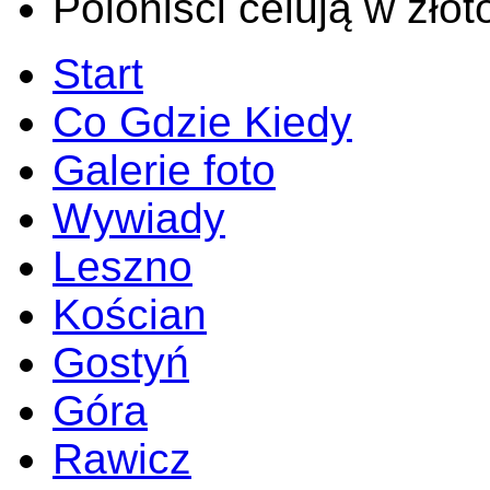
Poloniści celują w złot
Start
Co Gdzie Kiedy
Galerie foto
Wywiady
Leszno
Kościan
Gostyń
Góra
Rawicz