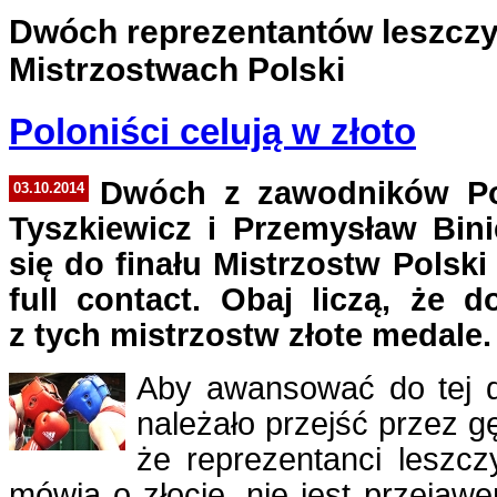
Dwóch reprezentantów leszczy
Mistrzostwach Polski
Poloniści celują w złoto
Dwóch z zawodników Po
03.10.2014
Tyszkiewicz i Przemysław Bini
się do finału Mistrzostw Polski
full contact. Obaj liczą, że 
z tych mistrzostw złote medale.
Aby awansować do tej d
należało przejść przez gęs
że reprezentanci leszczy
mówią o złocie, nie jest przejawe