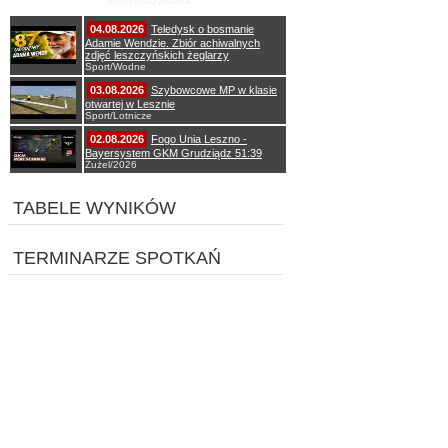
Sport/Koszykówka
04.08.2026
Teledysk o bosmanie
Adamie Wendzie. Zbiór achiwalnych
zdjęć leszczyńskich żeglarzy
Sport/Wodne
03.08.2026
Szybowcowe MP w klasie
otwartej w Lesznie
Sport/Lotnicze
02.08.2026
Fogo Unia Leszno -
Bayersystem GKM Grudziądz 51:39
Żużel/2026
TABELE WYNIKÓW
TERMINARZE SPOTKAŃ