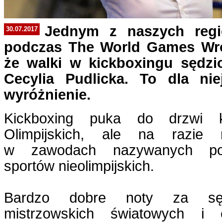
Jednym z naszych regi
30.07.2017
podczas The World Games Wroc
że walki w kickboxingu sędzi
Cecylia Pudlicka. To dla n
wyróżnienie.
Kickboxing puka do drzwi k
Olimpijskich, ale na razie
w zawodach nazywanych popu
sportów nieolimpijskich.
Bardzo dobre noty za sęd
mistrzowskich światowych i e