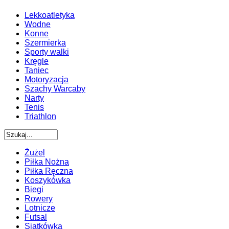
Lekkoatletyka
Wodne
Konne
Szermierka
Sporty walki
Kręgle
Taniec
Motoryzacja
Szachy Warcaby
Narty
Tenis
Triathlon
Żużel
Piłka Nożna
Piłka Ręczna
Koszykówka
Biegi
Rowery
Lotnicze
Futsal
Siatkówka