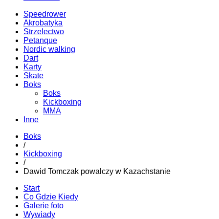
Speedrower
Akrobatyka
Strzelectwo
Petanque
Nordic walking
Dart
Karty
Skate
Boks
Boks
Kickboxing
MMA
Inne
Boks
/
Kickboxing
/
Dawid Tomczak powalczy w Kazachstanie
Start
Co Gdzie Kiedy
Galerie foto
Wywiady