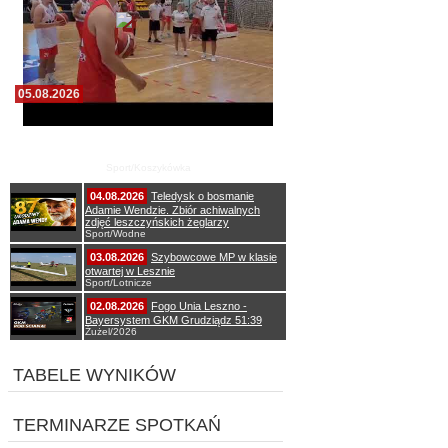
05.08.2026
Pierwszy wspólny trening koszykarzy Zdrovo
Polonii 1912 Leszno
Sport/Koszykówka
04.08.2026
Teledysk o bosmanie
Adamie Wendzie. Zbiór achiwalnych
zdjęć leszczyńskich żeglarzy
Sport/Wodne
03.08.2026
Szybowcowe MP w klasie
otwartej w Lesznie
Sport/Lotnicze
02.08.2026
Fogo Unia Leszno -
Bayersystem GKM Grudziądz 51:39
Żużel/2026
TABELE WYNIKÓW
TERMINARZE SPOTKAŃ