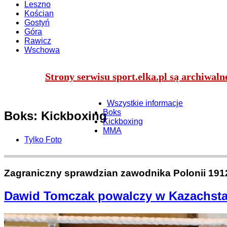
Leszno
Kościan
Gostyń
Góra
Rawicz
Wschowa
Strony serwisu sport.elka.pl są archiwal
Wszystkie informacje
Boks
Boks: Kickboxing
Kickboxing
MMA
Tylko Foto
Zagraniczny sprawdzian zawodnika Polonii 191
Dawid Tomczak powalczy w Kazachsta