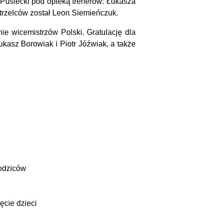
 Puślecki pod opieką trenerów: Łukasza
trzelców został Leon Siemieńczuk.
ie wicemistrzów Polski. Gratulację dla
ukasz Borowiak i Piotr Jóźwiak, a także
rodziców
ęcie dzieci