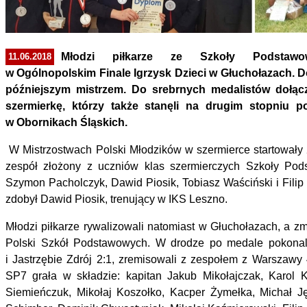
Młodzi piłkarze ze Szkoły Podstawow
11.06.2018
w Ogólnopolskim Finale Igrzysk Dzieci w Głuchołazach. Doz
późniejszym mistrzem. Do srebrnych medalistów dołączy
szermierkę, którzy także stanęli na drugim stopniu 
w Obornikach Śląskich.
W Mistrzostwach Polski Młodzików w szermierce startowały
zespół złożony z uczniów klas szermierczych Szkoły Pod
Szymon Pacholczyk, Dawid Piosik, Tobiasz Waściński i Filip
zdobył Dawid Piosik, trenujący w IKS Leszno.
Młodzi piłkarze rywalizowali natomiast w Głuchołazach, a z
Polski Szkół Podstawowych. W drodze po medale pokonali:
i Jastrzębie Zdrój 2:1, zremisowali z zespołem z Warszawy 4
SP7 grała w składzie: kapitan Jakub Mikołajczak, Karol 
Siemieńczuk, Mikołaj Koszołko, Kacper Żymełka, Michał Ję