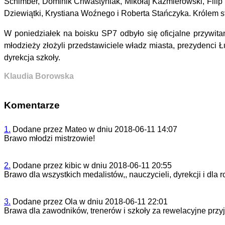
Schimber, Dominik Chwastyniak, Mikołaj Kaźmierowski, Filip
Dziewiątki, Krystiana Woźnego i Roberta Stańczyka. Królem s
W poniedziałek na boisku SP7 odbyło się oficjalne przywitan
młodzieży złożyli przedstawiciele władz miasta, prezydenci Ł
dyrekcja szkoły.
Klaudia Borowska
Komentarze
1.
Dodane przez
Mateo
w dniu
2018-06-11 14:07
Brawo młodzi mistrzowie!
2.
Dodane przez
kibic
w dniu
2018-06-11 20:55
Brawo dla wszystkich medalistów,, nauczycieli, dyrekcji i dla 
3.
Dodane przez
Ola
w dniu
2018-06-11 22:01
Brawa dla zawodników, trenerów i szkoły za rewelacyjne przyj