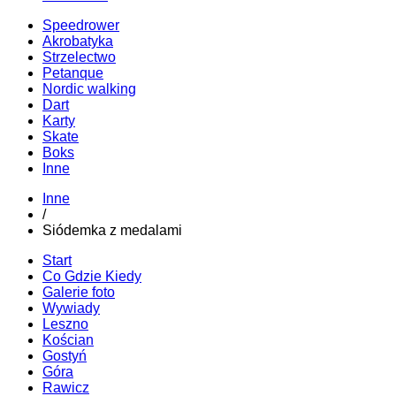
Speedrower
Akrobatyka
Strzelectwo
Petanque
Nordic walking
Dart
Karty
Skate
Boks
Inne
Inne
/
Siódemka z medalami
Start
Co Gdzie Kiedy
Galerie foto
Wywiady
Leszno
Kościan
Gostyń
Góra
Rawicz