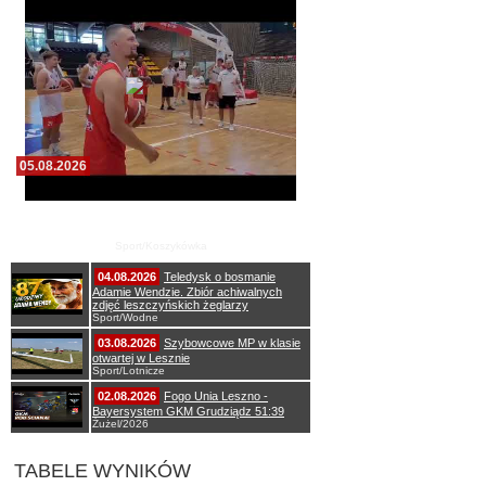
05.08.2026
Pierwszy wspólny trening koszykarzy Zdrovo
Polonii 1912 Leszno
Sport/Koszykówka
04.08.2026
Teledysk o bosmanie
Adamie Wendzie. Zbiór achiwalnych
zdjęć leszczyńskich żeglarzy
Sport/Wodne
03.08.2026
Szybowcowe MP w klasie
otwartej w Lesznie
Sport/Lotnicze
02.08.2026
Fogo Unia Leszno -
Bayersystem GKM Grudziądz 51:39
Żużel/2026
TABELE WYNIKÓW