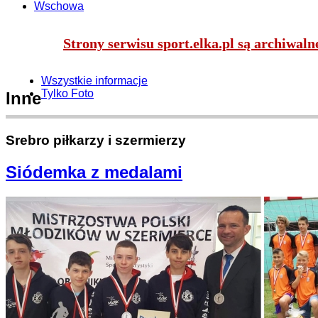
Wschowa
Strony serwisu sport.elka.pl są archiwal
Wszystkie informacje
Tylko Foto
Inne
Srebro piłkarzy i szermierzy
Siódemka z medalami