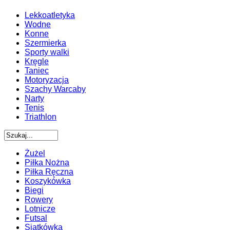
Lekkoatletyka
Wodne
Konne
Szermierka
Sporty walki
Kręgle
Taniec
Motoryzacja
Szachy Warcaby
Narty
Tenis
Triathlon
Żużel
Piłka Nożna
Piłka Ręczna
Koszykówka
Biegi
Rowery
Lotnicze
Futsal
Siatkówka