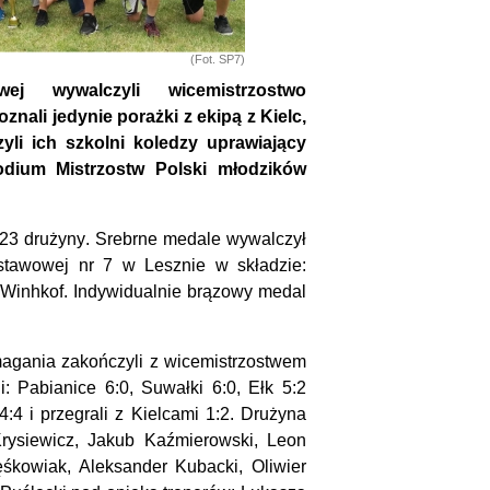
(Fot. SP7)
ej wywalczyli wicemistrzostwo
nali jedynie porażki z ekipą z Kielc,
li ich szkolni koledzy uprawiający
podium Mistrzostw Polski młodzików
 23 drużyny. Srebrne medale wywalczył
stawowej nr 7 w Lesznie w składzie:
 Winhkof. Indywidualnie brązowy medal
magania zakończyli z wicemistrzostwem
 Pabianice 6:0, Suwałki 6:0, Ełk 5:2
:4 i przegrali z Kielcami 1:2. Drużyna
Krysiewicz, Jakub Kaźmierowski, Leon
śkowiak, Aleksander Kubacki, Oliwier