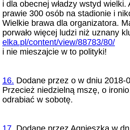
i dla obecnej władzy wstyd wielki.
prawie 300 osób na stadionie i ni
Wielkie brawa dla organizatora. M
porwało więcej ludzi niż uznany kl
elka.pl/content/view/88783/80/
i nie mieszajcie w to polityki!
16.
Dodane przez
o
w dniu
2018-0
Przecież niedzielną mszę, o ironi
odrabiać w sobotę.
17.
Dodane przez
Agnieszka
w dn