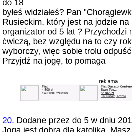
do 18
byłeś widziałeś? Pan "Chorągiewk
Rusieckim, który jest na jodzie na 
organizator od 5 lat ? Przychodzi n
ćwiczą, bez względu na to czy rok
wyborczy, więc sobie trolu odpuść 
Przyjdź na jogę, to pomaga
reklama
Fiat
Fiat Ducato Kontene
4 500 zł
Stan Tec...
55 965 zł
Fiat Punto, Wschowa
Fiat Ducato, Leszno
20.
Dodane przez
do 5
w dniu
201
Joga jest dobra dla katolika. Masz