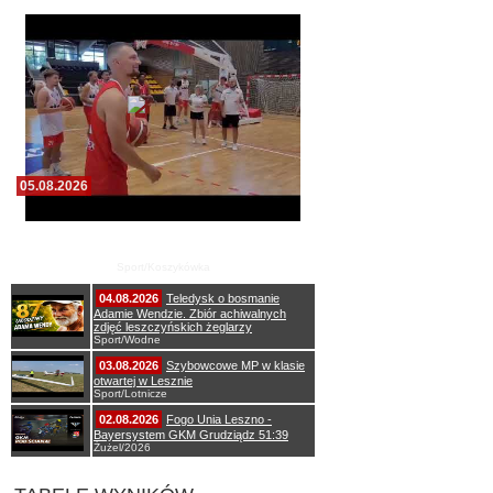
05.08.2026
Pierwszy wspólny trening koszykarzy Zdrovo
Polonii 1912 Leszno
Sport/Koszykówka
04.08.2026
Teledysk o bosmanie
Adamie Wendzie. Zbiór achiwalnych
zdjęć leszczyńskich żeglarzy
Sport/Wodne
03.08.2026
Szybowcowe MP w klasie
otwartej w Lesznie
Sport/Lotnicze
02.08.2026
Fogo Unia Leszno -
Bayersystem GKM Grudziądz 51:39
Żużel/2026