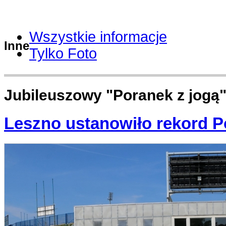
Wszystkie informacje
Inne
Tylko Foto
Jubileuszowy "Poranek z jogą
Leszno ustanowiło rekord P