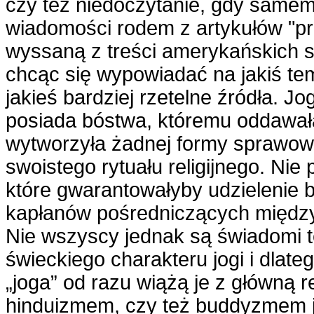
czy też niedoczytanie, gdy samem
wiadomości rodem z artykułów "prz
wyssaną z treści amerykańskich ser
chcąc się wypowiadać na jakiś tem
jakieś bardziej rzetelne źródła. Jog
posiada bóstwa, któremu oddawał
wytworzyła żadnej formy sprawowa
swoistego rytuału religijnego. Nie
które gwarantowałyby udzielenie bo
kapłanów pośredniczących międz
Nie wszyscy jednak są świadomi t
świeckiego charakteru jogi i dlate
„joga” od razu wiążą je z główną rel
hinduizmem, czy też buddyzmem j