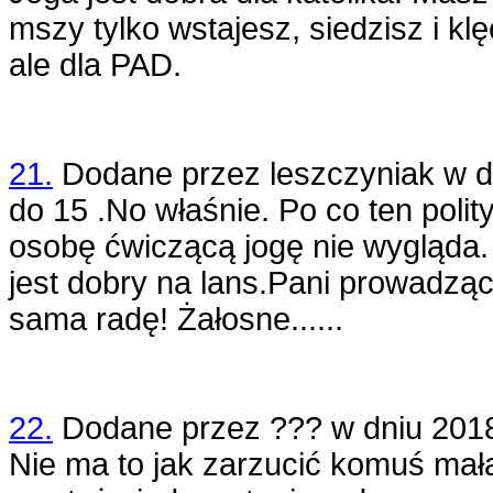
mszy tylko wstajesz, siedzisz i k
ale dla PAD.
21.
Dodane przez
leszczyniak
w d
do 15 .No właśnie. Po co ten poli
osobę ćwiczącą jogę nie wygląda.
jest dobry na lans.Pani prowadząc
sama radę! Żałosne......
22.
Dodane przez
???
w dniu
201
Nie ma to jak zarzucić komuś mał