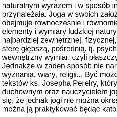
naturalnym wyrazem i w sposób i
przynależała. Joga w swoich założ
obejmuje równocześnie i równomie
elementy i wymiary ludzkiej natury 
najbardziej zewnętrznej, fizycznej,
sferę głębszą, pośrednią, tj. psych
wewnętrzny wymiar, czyli płaszc
Jednakże w żaden sposób nie na
wyznania, wiary, religii... Być moż
tekstów ks. Josepha Pereiry, który
duchownym oraz nauczycielem jog
się, że jednak jogi nie można określi
można ją praktykować będąc katol