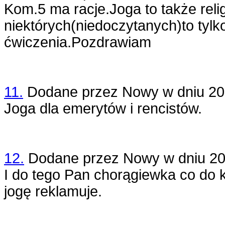
Kom.5 ma racje.Joga to także relig
niektórych(niedoczyt
anych)to tylk
ćwiczenia.Pozdrawiam
11.
Dodane przez
Nowy
w dniu
20
Joga dla emerytów i rencistów.
12.
Dodane przez
Nowy
w dniu
20
I do tego Pan chorągiewka co do k
jogę reklamuje.