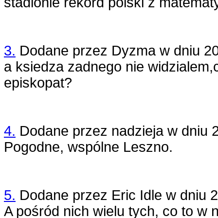
stadionie rekord polski z matematy
3.
Dodane przez
Dyzma
w dniu
20
a ksiedza zadnego nie widzialem,co
episkopat?
4.
Dodane przez
nadzieja
w dniu
Pogodne, wspólne Leszno.
5.
Dodane przez
Eric Idle
w dniu
2
A pośród nich wielu tych, co to w 