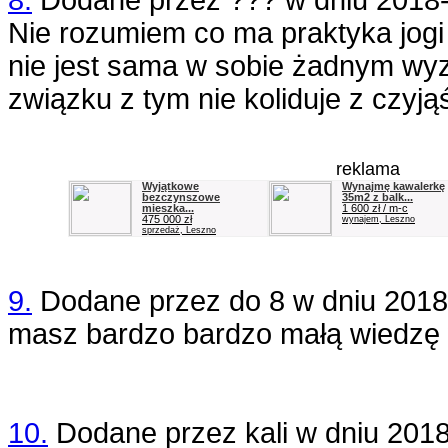
8.
Dodane przez
???
w dniu
2018-
Nie rozumiem co ma praktyka jogi 
nie jest sama w sobie żadnym wyzn
związku z tym nie koliduje z czyją
reklama
Wyjątkowe
Wynajmę kawalerkę
bezczynszowe
35m2 z balk...
mieszka...
1 600 zł / m-c
475 000 zł
wynajem, Leszno
sprzedaż, Leszno
9.
Dodane przez
do 8
w dniu
2018
masz bardzo bardzo małą wiedzę
10.
Dodane przez
kali
w dniu
2018