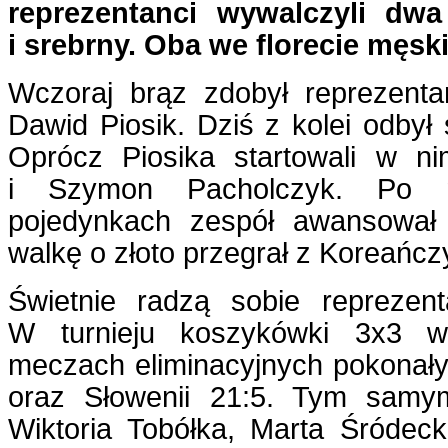
reprezentanci wywalczyli dw
i srebrny. Oba we florecie męsk
Wczoraj brąz zdobył reprezent
Dawid Piosik. Dziś z kolei odbył 
Oprócz Piosika startowali w n
i Szymon Pacholczyk. Po ni
pojedynkach zespół awansował 
walkę o złoto przegrał z Koreańcz
Świetnie radzą sobie reprezen
W turnieju koszykówki 3x3 
meczach eliminacyjnych pokonały 
oraz Słowenii 21:5. Tym samy
Wiktoria Tobółka, Marta Śróde