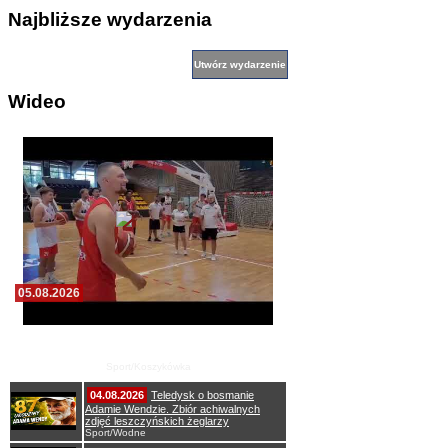
Najbliższe wydarzenia
Wideo
05.08.2026
Pierwszy wspólny trening koszykarzy Zdrovo
Polonii 1912 Leszno
Sport/Koszykówka
04.08.2026
Teledysk o bosmanie
Adamie Wendzie. Zbiór achiwalnych
zdjęć leszczyńskich żeglarzy
Sport/Wodne