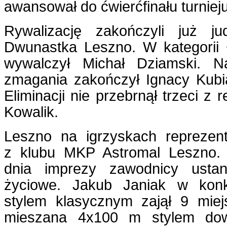
awansował do ćwierćfinału turnieju
Rywalizację zakończyli już 
Dwunastka Leszno. W kategorii 
wywalczył Michał Dziamski. N
zmagania zakończył Ignacy Kubia
Eliminacji nie przebrnął trzeci z 
Kowalik.
Leszno na igrzyskach reprezen
z klubu MKP Astromal Leszno.
dnia imprezy zawodnicy ustan
życiowe. Jakub Janiak w konk
stylem klasycznym zajął 9 miejs
mieszana 4x100 m stylem do