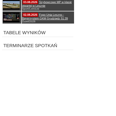
03.08.2026
Szybowcowe MP w klasie
otwartej w Lesznie
Sport/Lotnicze
02.08.2026
Fogo Unia Leszno -
Bayersystem GKM Grudziądz 51:39
Żużel/2026
TABELE WYNIKÓW
TERMINARZE SPOTKAŃ