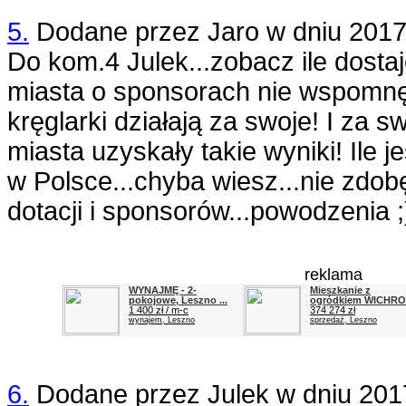
5.
Dodane przez
Jaro
w dniu
2017
Do kom.4 Julek...zobacz ile dosta
miasta o sponsorach nie wspomnę!
kręglarki działają za swoje! I za s
miasta uzyskały takie wyniki! Ile 
w Polsce...chyba wiesz...nie zdob
dotacji i sponsorów...powodzen
ia ;
reklama
WYNAJMĘ - 2-
Mieszkanie z
pokojowe, Leszno ...
ogródkiem WICHROW
1 400 zł / m-c
374 274 zł
wynajem, Leszno
sprzedaż, Leszno
6.
Dodane przez
Julek
w dniu
201