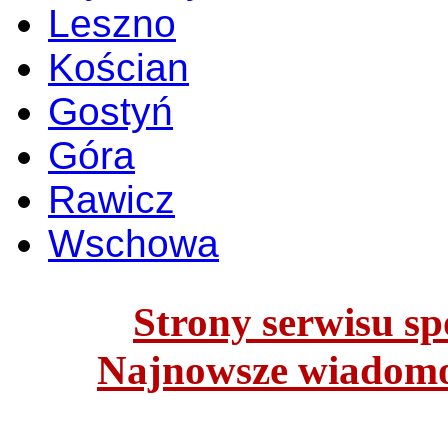
Leszno
Kościan
Gostyń
Góra
Rawicz
Wschowa
Strony serwisu spo
Najnowsze wiadomoś