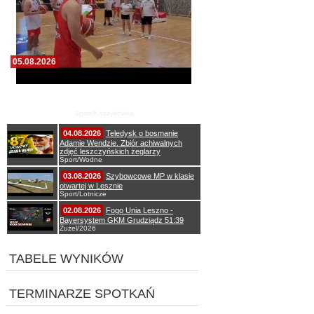
05.08.2026
Pierwszy wspólny trening koszykarzy Zdrovo
Polonii 1912 Leszno
Sport/Koszykówka
04.08.2026
Teledysk o bosmanie
Adamie Wendzie. Zbiór achiwalnych
zdjęć leszczyńskich żeglarzy
Sport/Wodne
03.08.2026
Szybowcowe MP w klasie
otwartej w Lesznie
Sport/Lotnicze
02.08.2026
Fogo Unia Leszno -
Bayersystem GKM Grudziądz 51:39
Żużel/2026
TABELE WYNIKÓW
TERMINARZE SPOTKAŃ