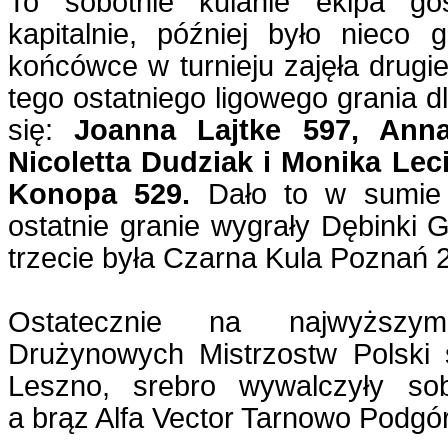
To sobotnie kulanie ekipa go
kapitalnie, później było nieco 
końcówce w turnieju zajęła drugi
tego ostatniego ligowego grania dl
się:
Joanna Lajtke 597, Ann
Nicoletta Dudziak i Monika Lec
Konopa 529.
Dało to w sumie 
ostatnie granie wygrały Dębinki
trzecie była Czarna Kula Poznań 
Ostatecznie na najwyższy
Drużynowych Mistrzostw Polski 
Leszno, srebro wywalczyły so
a brąz Alfa Vector Tarnowo Podgó