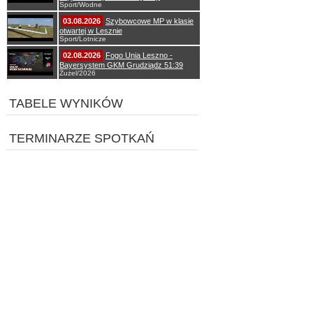
Sport/Wodne
03.08.2026
Szybowcowe MP w klasie
otwartej w Lesznie
Sport/Lotnicze
02.08.2026
Fogo Unia Leszno -
Bayersystem GKM Grudziądz 51:39
Żużel/2026
TABELE WYNIKÓW
TERMINARZE SPOTKAŃ