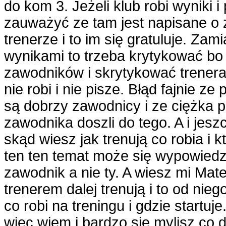
do kom 3. Jeżeli klub robi wyniki i 
zauważyć ze tam jest napisane o 
trenerze i to im się gratuluje. Zami
wynikami to trzeba krytykować bo 
zawodników i skrytykować trenera 
nie robi i nie pisze. Błąd fajnie ze
są dobrzy zawodnicy i ze ciężka p
zawodnika doszli do tego. A i jes
skąd wiesz jak trenują co robia i k
ten ten temat może się wypowiedzie
zawodnik a nie ty. A wiesz mi Mat
trenerem dalej trenują i to od nieg
co robi na treningu i gdzie startuj
więc wiem i bardzo się mylisz co 