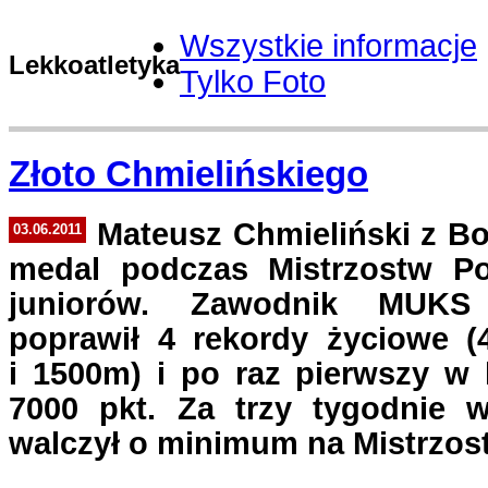
Wszystkie informacje
Lekkoatletyka
Tylko Foto
Złoto Chmielińskiego
Mateusz Chmieliński z Bo
03.06.2011
medal podczas Mistrzostw Po
juniorów. Zawodnik MUK
poprawił 4 rekordy życiowe (4
i 1500m) i po raz pierwszy w 
7000 pkt. Za trzy tygodnie 
walczył o minimum na Mistrzos