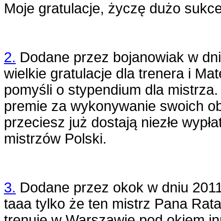
Moje gratulacje, życzę dużo sukc
2.
Dodane przez
bojanowiak
w dn
wielkie gratulacje dla trenera i 
pomyśli o stypendium dla mistrza.
premie za wykonywanie swoich o
przeciesz już dostają niezłe wypł
mistrzów Polski.
3.
Dodane przez
okok
w dniu
2011
taaa tylko że ten mistrz Pana Rat
trenuje w Warszawie pod okiem in