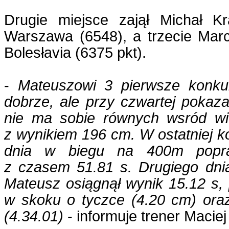
Drugie miejsce zajął Michał 
Warszawa (6548), a trzecie Mar
Bolesłavia (6375 pkt).
-
Mateuszowi 3 pierwsze konkur
dobrze, ale przy czwartej pokaz
nie ma sobie równych wsród wie
z wynikiem 196 cm. W ostatniej k
dnia w biegu na 400m popra
z czasem 51.81 s. Drugiego dni
Mateusz osiągnął wynik 15.12 s, 
w skoku o tyczce (4.20 cm) or
(4.34.01)
- informuje trener Maciej