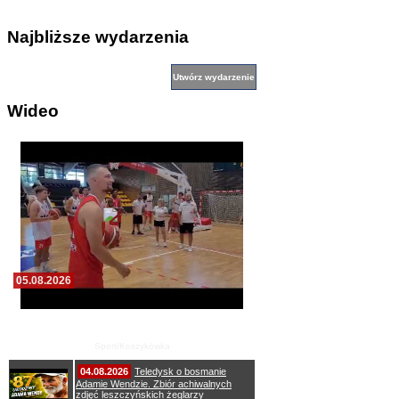
Najbliższe wydarzenia
Wideo
05.08.2026
Pierwszy wspólny trening koszykarzy Zdrovo
Polonii 1912 Leszno
Sport/Koszykówka
04.08.2026
Teledysk o bosmanie
Adamie Wendzie. Zbiór achiwalnych
zdjęć leszczyńskich żeglarzy