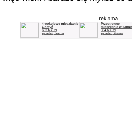
reklama
4-pokojowe mieszkanie
Przestronne
Gostyń
mieszkanie w kamera
693 638 zł
984 690 zł
sprzedaż, Leszno
sprzedaż, Poznań