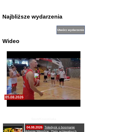
Najbliższe wydarzenia
Wideo
05.08.2026
Pierwszy wspólny trening koszykarzy Zdrovo
Polonii 1912 Leszno
Sport/Koszykówka
04.08.2026
Teledysk o bosmanie
Adamie Wendzie. Zbiór achiwalnych