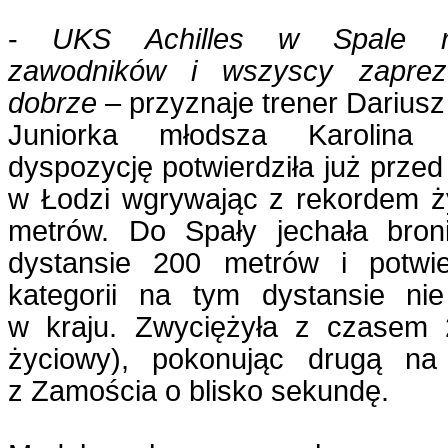
-
UKS Achilles w Spale rep
zawodników i wszyscy zapreze
dobrze
– przyznaje trener Dariusz
Juniorka młodsza Karolina 
dyspozycję potwierdziła już przed
w Łodzi wgrywając z rekordem ż
metrów. Do Spały jechała bron
dystansie 200 metrów i potwie
kategorii na tym dystansie n
w kraju. Zwyciężyła z czasem 
życiowy), pokonując drugą na
z Zamościa o blisko sekundę.