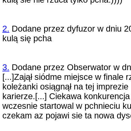
2.
Dodane przez
dyfuzor
w dniu
2
kulą się pcha
3.
Dodane przez
Obserwator
w dn
[...]Zajął siódme miejsce w finale r
koleżanki osiągnął na tej imprezie
karierze.[...] Ciekawa konkurencja
wczesnie startowal w pchnieciu ku
czekam az pojawi sie ta nowa dysc