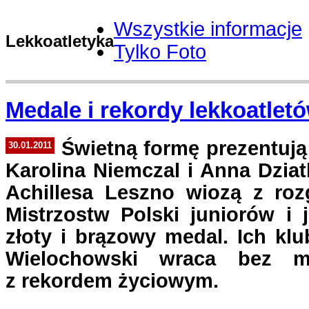
Wszystkie informacje
Lekkoatletyka
Tylko Foto
Medale i rekordy lekkoatlet
Świetną formę prezentuj
30.01.2011
Karolina Niemczal i Anna Dziat
Achillesa Leszno wiozą z ro
Mistrzostw Polski juniorów i
złoty i brązowy medal. Ich kl
Wielochowski wraca bez m
z rekordem życiowym.