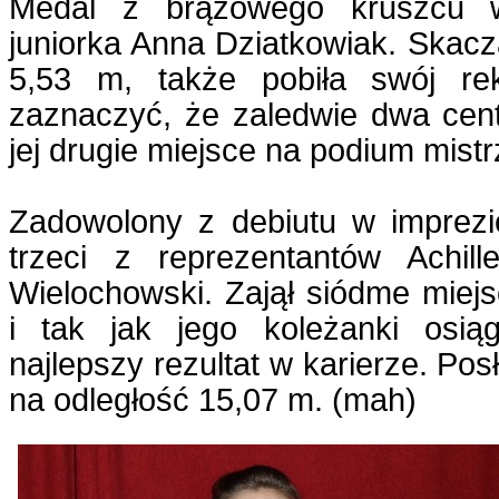
Medal z brązowego kruszcu 
juniorka Anna Dziatkowiak. Skacz
5,53 m, także pobiła swój re
zaznaczyć, że zaledwie dwa cent
jej drugie miejsce na podium mist
Zadowolony z debiutu w imprezi
trzeci z reprezentantów Achi
Wielochowski. Zajął siódme miejsc
i tak jak jego koleżanki osią
najlepszy rezultat w karierze. Pos
na odległość 15,07 m. (mah)