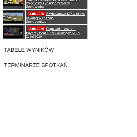
zdjęć leszczyńskich żeglarzy
Sport/Wodne
03.08.2026
Szybowcowe MP w klasie
otwartej w Lesznie
Sport/Lotnicze
02.08.2026
Fogo Unia Leszno -
Bayersystem GKM Grudziądz 51:39
Żużel/2026
TABELE WYNIKÓW
TERMINARZE SPOTKAŃ