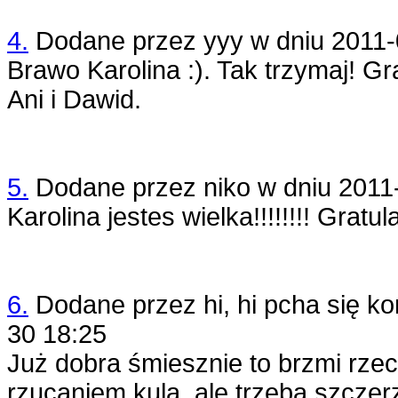
4.
Dodane przez
yyy
w dniu
2011-
Brawo Karolina :). Tak trzymaj! Gr
Ani i Dawid.
5.
Dodane przez
niko
w dniu
2011
Karolina jestes wielka!!!!!!!! Grat
ula
6.
Dodane przez
hi, hi pcha się k
30 18:25
Już dobra śmiesznie to brzmi rzec
rzucaniem kulą, ale trzeba szczer