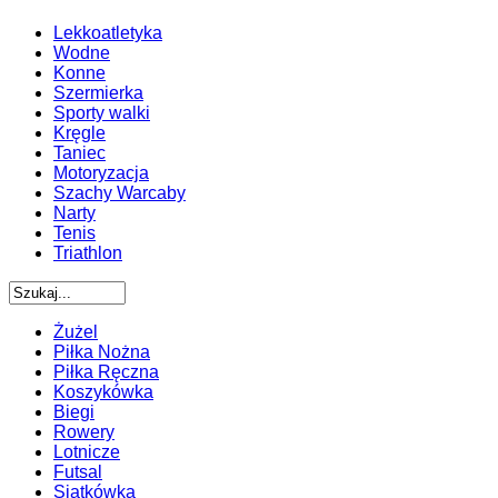
Lekkoatletyka
Wodne
Konne
Szermierka
Sporty walki
Kręgle
Taniec
Motoryzacja
Szachy Warcaby
Narty
Tenis
Triathlon
Żużel
Piłka Nożna
Piłka Ręczna
Koszykówka
Biegi
Rowery
Lotnicze
Futsal
Siatkówka