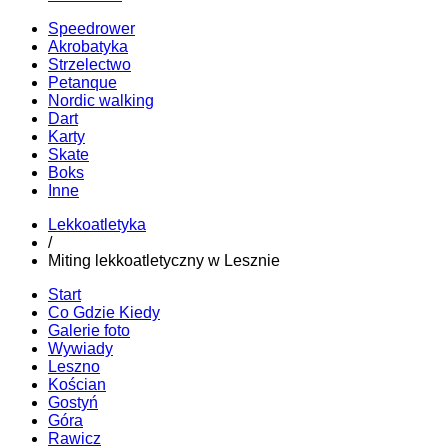
Speedrower
Akrobatyka
Strzelectwo
Petanque
Nordic walking
Dart
Karty
Skate
Boks
Inne
Lekkoatletyka
/
Miting lekkoatletyczny w Lesznie
Start
Co Gdzie Kiedy
Galerie foto
Wywiady
Leszno
Kościan
Gostyń
Góra
Rawicz