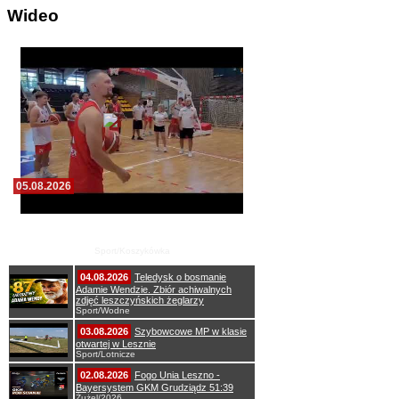
Wideo
05.08.2026
Pierwszy wspólny trening koszykarzy Zdrovo
Polonii 1912 Leszno
Sport/Koszykówka
04.08.2026
Teledysk o bosmanie
Adamie Wendzie. Zbiór achiwalnych
zdjęć leszczyńskich żeglarzy
Sport/Wodne
03.08.2026
Szybowcowe MP w klasie
otwartej w Lesznie
Sport/Lotnicze
02.08.2026
Fogo Unia Leszno -
Bayersystem GKM Grudziądz 51:39
Żużel/2026