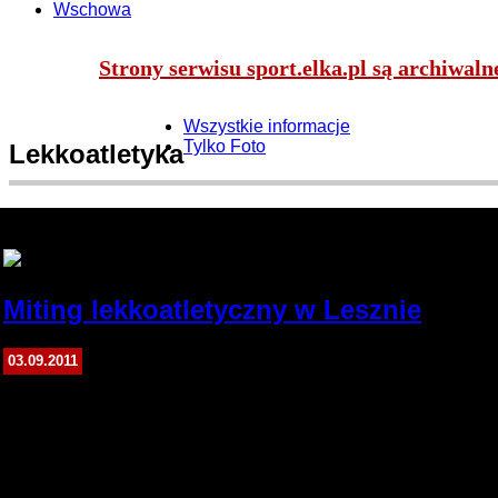
Wschowa
Strony serwisu sport.elka.pl są archiwal
Wszystkie informacje
Tylko Foto
Lekkoatletyka
Michał Konieczny
Miting lekkoatletyczny w Lesznie
Leszno
03.09.2011