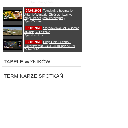
Sport/Koszykówka
04.08.2026
Teledysk o bosmanie
Adamie Wendzie. Zbiór achiwalnych
zdjęć leszczyńskich żeglarzy
Sport/Wodne
03.08.2026
Szybowcowe MP w klasie
otwartej w Lesznie
Sport/Lotnicze
02.08.2026
Fogo Unia Leszno -
Bayersystem GKM Grudziądz 51:39
Żużel/2026
TABELE WYNIKÓW
TERMINARZE SPOTKAŃ