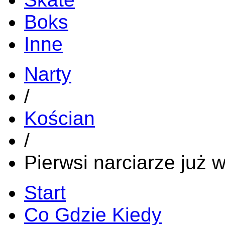
Boks
Inne
Narty
/
Kościan
/
Pierwsi narciarze już 
Start
Co Gdzie Kiedy