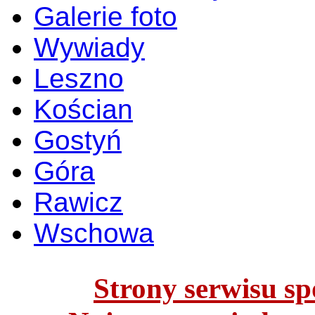
Galerie foto
Wywiady
Leszno
Kościan
Gostyń
Góra
Rawicz
Wschowa
Strony serwisu spo