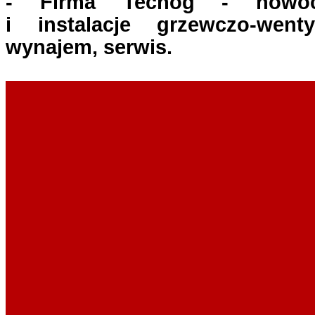
- Firma Techog - nowocz
i instalacje grzewczo-wenty
wynajem, serwis.