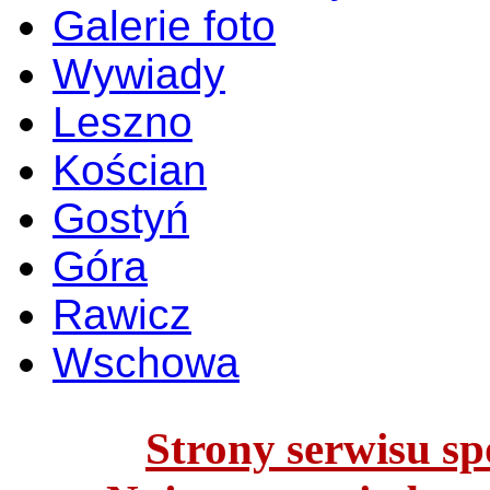
Galerie foto
Wywiady
Leszno
Kościan
Gostyń
Góra
Rawicz
Wschowa
Strony serwisu spo