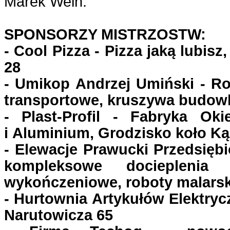
Marek Wein.
SPONSORZY MISTRZOSTW:
- Cool Pizza - Pizza jaką lubis
28
- Umikop Andrzej Umiński - Ro
transportowe, kruszywa budow
- Plast-Profil - Fabryka O
i Aluminium, Grodzisko koło K
- Elewacje Prawucki Przedsięb
kompleksowe docieplenia
wykończeniowe, roboty malarski
- Hurtownia Artykułów Elektry
Narutowicza 65