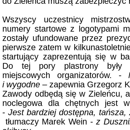
do Zieleńca muszą zabezpieczyć 
Wszyscy uczestnicy mistrzost
numery startowe z logotypami mi
zostały ufundowane przez prezy
pierwsze zatem w kilkunastoletnie
startujący zaprezentują się w b
Do tej pory plastrony były
miejscowych organizatorów. -
i wygodne
– zapewnia Grzegorz K
Zawody odbędą się w Zieleńcu, 
noclegowa dla chętnych jest w
-
Jest bardziej dostępna, tańsza
tłumaczy Marek Wein -
z Duszni