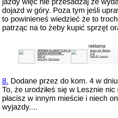
jazdy więc nie przesadzaj że wyd
dojazd w góry. Poza tym jeśli upr
to powinieneś wiedzieć że to troch
patrząc na to żeby kupić sprzęt or
reklama
SERWIS KLIMATYZACJI
Auto do Ślubu
SAMOCHODOWE...
1 zł
300 zł
Audi A5, Leszno
inna inny, Wschowa
8.
Dodane przez
do kom. 4
w dni
To, że urodziłeś się w Lesznie nic
płacisz w innym mieście i niech o
wyjazdy....