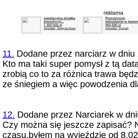
reklama
rewelacyjna działka
Przestronne
inwestycyj...
mieszkanie w kamera
1 400 000 zł
984 690 zł
sprzedaż, Święciechowa
sprzedaż, Poznań
11.
Dodane przez
narciarz
w dniu
Kto ma taki super pomysł z tą dat
zrobią co to za różnica trawa będz
ze śniegiem a więc powodzenia dl
12.
Dodane przez
Narciarek
w dn
Czy można się jeszcze zapisać? 
czasu,byłem na wyjeździe od 8.02 