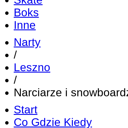
Boks
Inne
Narty
/
Leszno
/
Narciarze i snowboard
Start
Co Gdzie Kiedy