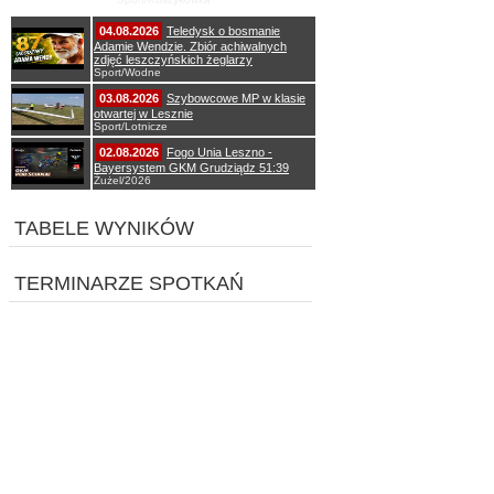
04.08.2026
Teledysk o bosmanie
Adamie Wendzie. Zbiór achiwalnych
zdjęć leszczyńskich żeglarzy
Sport/Wodne
03.08.2026
Szybowcowe MP w klasie
otwartej w Lesznie
Sport/Lotnicze
02.08.2026
Fogo Unia Leszno -
Bayersystem GKM Grudziądz 51:39
Żużel/2026
TABELE WYNIKÓW
TERMINARZE SPOTKAŃ