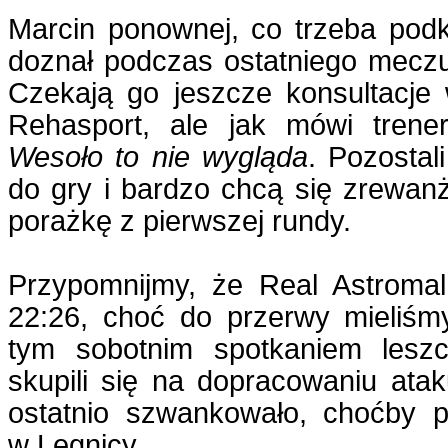
Marcin ponownej, co trzeba podkr
doznał podczas ostatniego meczu
Czekają go jeszcze konsultacje 
Rehasport, ale jak mówi trene
Wesoło to nie wygląda
. Pozostal
do gry i bardzo chcą się zrewan
porażkę z pierwszej rundy.
Przypomnijmy, że Real Astromal
22:26, choć do przerwy mieliśm
tym sobotnim spotkaniem leszc
skupili się na dopracowaniu ata
ostatnio szwankowało, choćby p
w Legnicy.