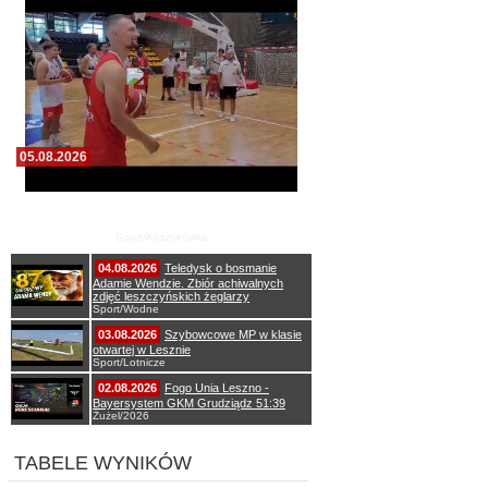
05.08.2026
Pierwszy wspólny trening koszykarzy Zdrovo
Polonii 1912 Leszno
Sport/Koszykówka
04.08.2026
Teledysk o bosmanie
Adamie Wendzie. Zbiór achiwalnych
zdjęć leszczyńskich żeglarzy
Sport/Wodne
03.08.2026
Szybowcowe MP w klasie
otwartej w Lesznie
Sport/Lotnicze
02.08.2026
Fogo Unia Leszno -
Bayersystem GKM Grudziądz 51:39
Żużel/2026
TABELE WYNIKÓW