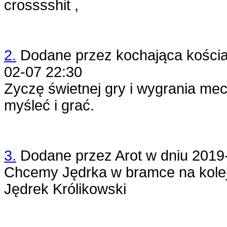
crosssshit ,
2.
Dodane przez
kochająca kości
02-07 22:30
Zyczę świetnej gry i wygrania mec
myśleć i grać.
3.
Dodane przez
Arot
w dniu
2019
Chcemy Jędrka w bramce na kolejn
Jędrek Królikowski