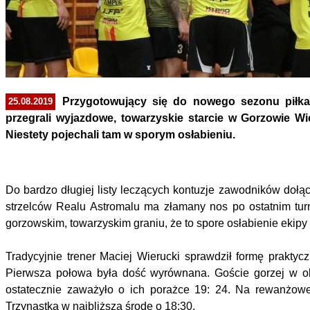
Przygotowujący się do nowego sezonu piłka
25.08.2019
przegrali wyjazdowe, towarzyskie starcie w Gorzowie Wie
Niestety pojechali tam w sporym osłabieniu.
Do bardzo długiej listy leczących kontuzje zawodników dołąc
strzelców Realu Astromalu ma złamany nos po ostatnim tu
gorzowskim, towarzyskim graniu, że to spore osłabienie ekipy
Tradycyjnie trener Maciej Wierucki sprawdził formę praktyc
Pierwsza połowa była dość wyrównana. Goście gorzej w obr
ostatecznie zaważyło o ich porażce 19: 24. Na rewanżowe
Trzynastka w najbliższą środę o 18:30.