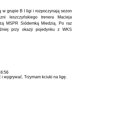
w grupie B I ligi i rozpoczynają sezon
ni leszczyńskiego trenera Macieja
jszą MSPR Siódemką Miedzią. Po raz
źniej przy okazji pojedynku z WKS
16:56
 i wygrywać. Trzymam kciuki na ligę.