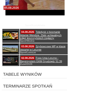
05.08.2026
Pierwszy wspólny trening koszykarzy Zdrovo
Polonii 1912 Leszno
Sport/Koszykówka
04.08.2026
Teledysk o bosmanie
Adamie Wendzie. Zbiór achiwalnych
zdjęć leszczyńskich żeglarzy
Sport/Wodne
03.08.2026
Szybowcowe MP w klasie
otwartej w Lesznie
Sport/Lotnicze
02.08.2026
Fogo Unia Leszno -
Bayersystem GKM Grudziądz 51:39
Żużel/2026
TABELE WYNIKÓW
TERMINARZE SPOTKAŃ