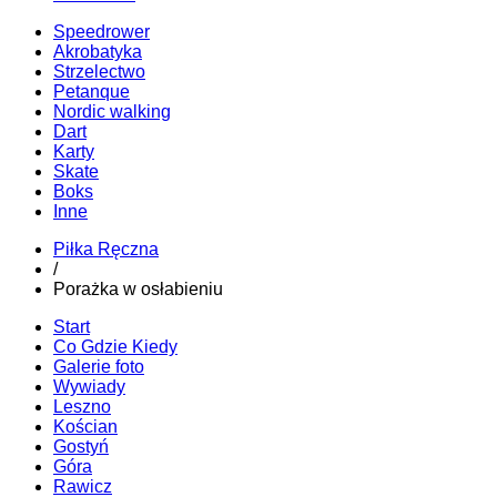
Speedrower
Akrobatyka
Strzelectwo
Petanque
Nordic walking
Dart
Karty
Skate
Boks
Inne
Piłka Ręczna
/
Porażka w osłabieniu
Start
Co Gdzie Kiedy
Galerie foto
Wywiady
Leszno
Kościan
Gostyń
Góra
Rawicz