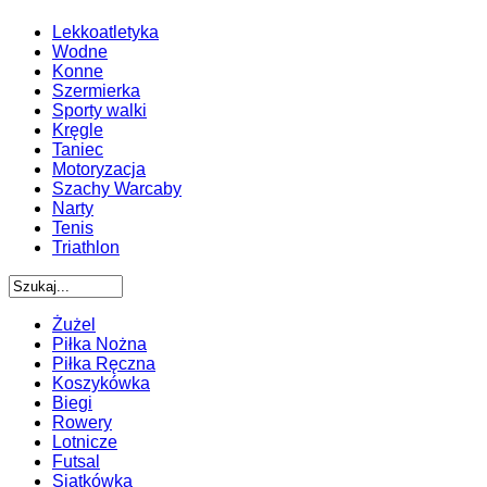
Lekkoatletyka
Wodne
Konne
Szermierka
Sporty walki
Kręgle
Taniec
Motoryzacja
Szachy Warcaby
Narty
Tenis
Triathlon
Żużel
Piłka Nożna
Piłka Ręczna
Koszykówka
Biegi
Rowery
Lotnicze
Futsal
Siatkówka