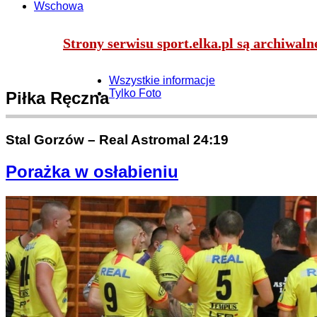
Wschowa
Strony serwisu sport.elka.pl są archiwal
Wszystkie informacje
Tylko Foto
Piłka Ręczna
Stal Gorzów – Real Astromal 24:19
Porażka w osłabieniu