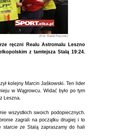
(Fot. Rafał Paszek)
rze ręczni Realu Astromalu Leszno
lkopolskim z tamtejsza Stalą 19:24.
zył kolejny Marcin Jaśkowski. Ten lider
rnieju w Wągrowcu. Widać było po tym
 z Leszna.
znie wszystkich swoich podopiecznych.
onie zagrali na początku drugiej i to
 starcie ze Stalą zapraszamy do hali