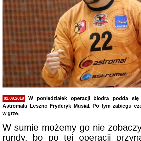
W poniedziałek operacji biodra podda się
02.09.2019
Astromalu Leszno Fryderyk Musiał. Po tym zabiegu cz
w grze.
W sumie możemy go nie zobaczy
rundy, bo po tej operacji przyn