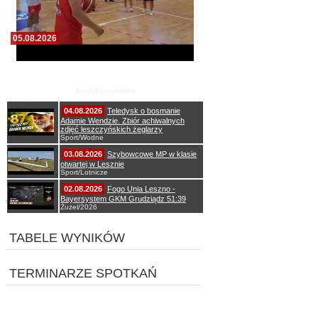
05.08.2026
Pierwszy wspólny trening koszykarzy Zdrovo
Polonii 1912 Leszno
Sport/Koszykówka
04.08.2026
Teledysk o bosmanie
Adamie Wendzie. Zbiór achiwalnych
zdjęć leszczyńskich żeglarzy
Sport/Wodne
03.08.2026
Szybowcowe MP w klasie
otwartej w Lesznie
Sport/Lotnicze
02.08.2026
Fogo Unia Leszno -
Bayersystem GKM Grudziądz 51:39
Żużel/2026
TABELE WYNIKÓW
TERMINARZE SPOTKAŃ