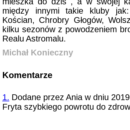
mieszka do dziś , a w swojej ka
między innymi takie kluby ja
Kościan, Chrobry Głogów, Wolsz
kilku sezonów z powodzeniem bro
Realu Astromalu.
Michał Konieczny
Komentarze
1.
Dodane przez
Ania
w dniu
2019
Fryta szybkiego powrotu do zdrow