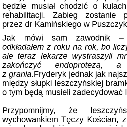
będzie musiał chodzić o kulach
rehabilitacji. Zabieg zostanie
przez dr Kamińskiego w Puszczy
Jak mówi sam zawodnik 
odkładałem z roku na rok, bo licz
ale teraz lekarze wystraszyli m
zakończyć endoprotezą, 
z grania
.Fryderyk jednak jak najsz
między słupki leszczyńskiej bramki
o tym będą musieli zadecydować l
Przypomnijmy, że leszczyń
wychowankiem Tęczy Kościan, z