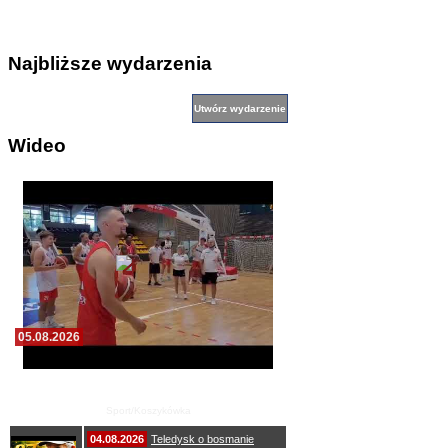
Najbliższe wydarzenia
Wideo
05.08.2026
Pierwszy wspólny trening koszykarzy Zdrovo
Polonii 1912 Leszno
Sport/Koszykówka
04.08.2026
Teledysk o bosmanie