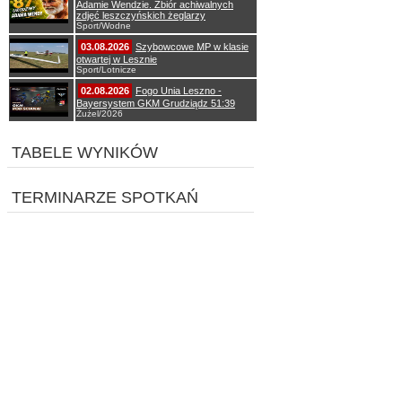
Adamie Wendzie. Zbiór achiwalnych
zdjęć leszczyńskich żeglarzy
Sport/Wodne
03.08.2026
Szybowcowe MP w klasie
otwartej w Lesznie
Sport/Lotnicze
02.08.2026
Fogo Unia Leszno -
Bayersystem GKM Grudziądz 51:39
Żużel/2026
TABELE WYNIKÓW
TERMINARZE SPOTKAŃ