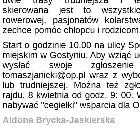
dwie trasy trudniejsza i łat
skierowana jest to wszystk
rowerowej, pasjonatów kolarstwa
zechce pomóc chłopcu i rodzicom
Start o godzinie 10.00 na ulicy Sp
miejskim w Gostyniu. Aby wziąć ud
wysłać swoje zgłoszen
tomaszjanicki@op.pl wraz z wybo
lub trudniejszej. Można też zgł
rajdu, 8 kwietnia od godz. 9: 00.
nabywać "cegiełki" wsparcia dla O
Aldona Brycka-Jaskierska