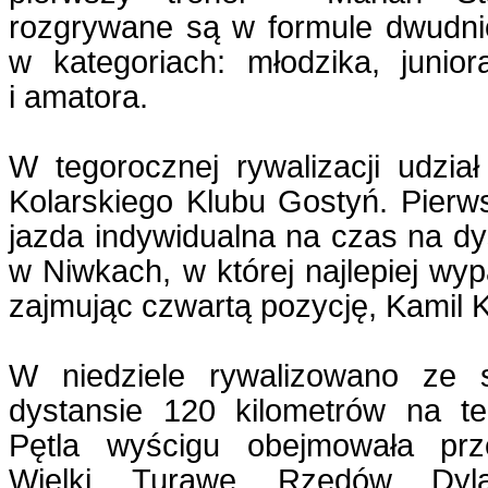
rozgrywane są w formule dwudnio
w kategoriach: młodzika, junior
i amatora.
W tegorocznej rywalizacji udział
Kolarskiego Klubu Gostyń. Pierw
jazda indywidualna na czas na dy
w Niwkach, w której najlepiej wyp
zajmując czwartą pozycję, Kamil 
W niedziele rywalizowano ze 
dystansie 120 kilometrów na t
Pętla wyścigu obejmowała prz
Wielki, Turawę, Rzędów, Dyl