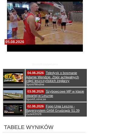
05.08.2026
Pierwszy wspólny trening koszykarzy Zdrovo
Polonii 1912 Leszno
Sport/Koszykówka
04.08.2026
Teledysk o bosmanie
Adamie Wendzie. Zbiór achiwalnych
zdjęć leszczyńskich żeglarzy
Sport/Wodne
03.08.2026
Szybowcowe MP w klasie
otwartej w Lesznie
Sport/Lotnicze
02.08.2026
Fogo Unia Leszno -
Bayersystem GKM Grudziądz 51:39
Żużel/2026
TABELE WYNIKÓW