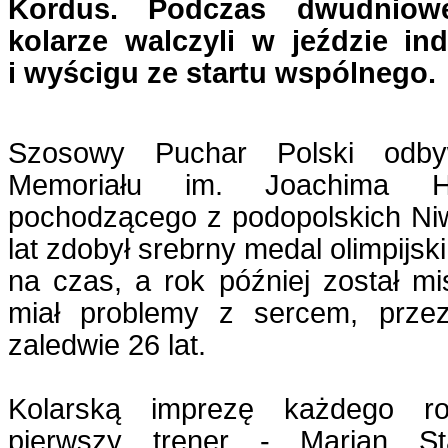
Kordus. Podczas dwudniowe
kolarze walczyli w jeździe in
i wyścigu ze startu wspólnego.
Szosowy Puchar Polski odb
Memoriału im. Joachima Ha
pochodzącego z podopolskich Niw
lat zdobył srebrny medal olimpijsk
na czas, a rok później został mi
miał problemy z sercem, prze
zaledwie 26 lat.
Kolarską imprezę każdego ro
pierwszy trener - Marian St