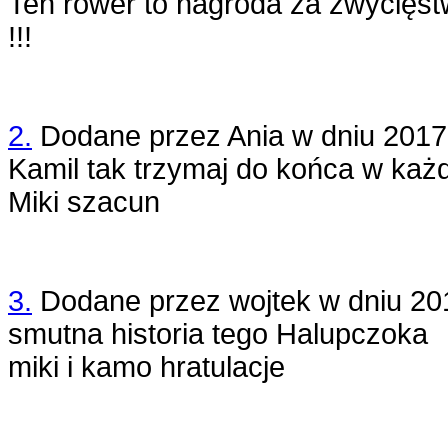
Ten rower to nagroda za zwycięstw
!!!
2.
Dodane przez
Ania
w dniu
2017
Kamil tak trzymaj do końca w ka
Miki szacun
3.
Dodane przez
wojtek
w dniu
20
smutna historia tego Halupczoka
miki i kamo hratulacje