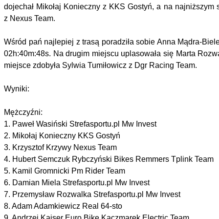
dojechał Mikołaj Konieczny z KKS Gostyń, a na najniższym s
z Nexus Team.
Wśród pań najlepiej z trasą poradziła sobie Anna Mądra-Bie
02h:40m:48s. Na drugim miejscu uplasowała się Marta Rozwalk
miejsce zdobyła Sylwia Tumiłowicz z Dgr Racing Team.
Wyniki:
Mężczyźni:
1. Paweł Wasiński Strefasportu.pl Mw Invest
2. Mikołaj Konieczny KKS Gostyń
3. Krzysztof Krzywy Nexus Team
4. Hubert Semczuk Rybczyński Bikes Remmers Tplink Team
5. Kamil Gromnicki Pm Rider Team
6. Damian Miela Strefasportu.pl Mw Invest
7. Przemysław Rozwalka Strefasportu.pl Mw Invest
8. Adam Adamkiewicz Real 64-sto
9. Andrzej Kaiser Euro Bike Kaczmarek Electric Team