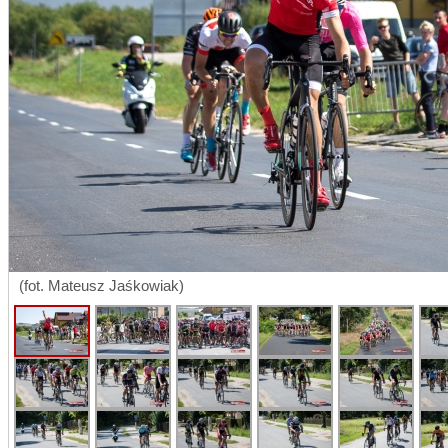
(fot. Mateusz Jaśkowiak)