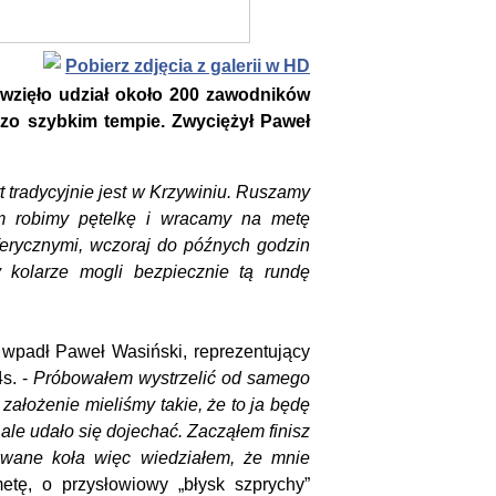
Pobierz zdjęcia z galerii w HD
 wzięło udział około 200 zawodników
dzo szybkim tempie. Zwyciężył Paweł
t tradycyjnie jest w Krzywiniu. Ruszamy
em robimy pętelkę i wracamy na metę
erycznymi, wczoraj do późnych godzin
 kolarze mogli bezpiecznie tą rundę
wpadł Paweł Wasiński, reprezentujący
4s. -
Próbowałem wystrzelić od samego
 założenie mieliśmy takie, że to ja będę
ale udało się dojechać. Zacząłem finisz
owane koła więc wiedziałem, że mnie
tę, o przysłowiowy „błysk szprychy”