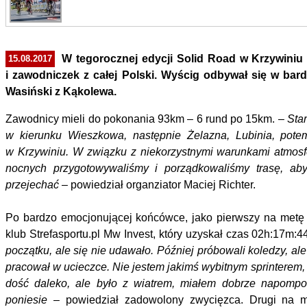
W tegorocznej edycji Solid Road w Krzywiniu
15.08.2017
i zawodniczek z całej Polski. Wyścig odbywał się w bar
Wasiński z Kąkolewa.
Zawodnicy mieli do pokonania 93km – 6 rund po 15km. –
Star
w kierunku Wieszkowa, następnie Żelazna, Lubinia, pot
w Krzywiniu. W związku z niekorzystnymi warunkami atmosf
nocnych przygotowywaliśmy i porządkowaliśmy trasę, aby
przejechać
– powiedział organziator Maciej Richter.
Po bardzo emocjonującej końcówce, jako pierwszy na metę 
klub Strefasportu.pl Mw Invest, który uzyskał czas 02h:17m:4
początku, ale się nie udawało. Później próbowali koledzy, ale
pracował w ucieczce. Nie jestem jakimś wybitnym sprinterem, 
dość daleko, ale było z wiatrem, miałem dobrze napomp
poniesie
– powiedział zadowolony zwycięzca. Drugi na me