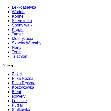
Lekkoatletyka
Wodne
Konne
Szermierka
Sporty walki
Kręgle
Taniec
Motoryzacja
Szachy Warcaby
Narty
Tenis
Triathlon
Żużel
Piłka Nożna
Piłka Ręczna
Koszykówka
Biegi
Rowery
Lotnicze
Futsal
Siatkówka