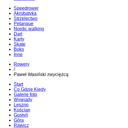
Speedrower
Akrobatyka
Strzelectwo
Petanque
Nordic walking
Dart
Karty
Skate
Boks
Inne
Rowery
/
Paweł Wasiński zwycięzcą
Start
Co Gdzie Kiedy
Galerie foto
Wywiady
Leszno
Kościan
Gostyń
Góra
Rawicz