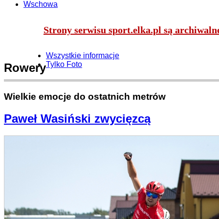
Wschowa
Strony serwisu sport.elka.pl są archiwal
Wszystkie informacje
Tylko Foto
Rowery
Wielkie emocje do ostatnich metrów
Paweł Wasiński zwycięzcą