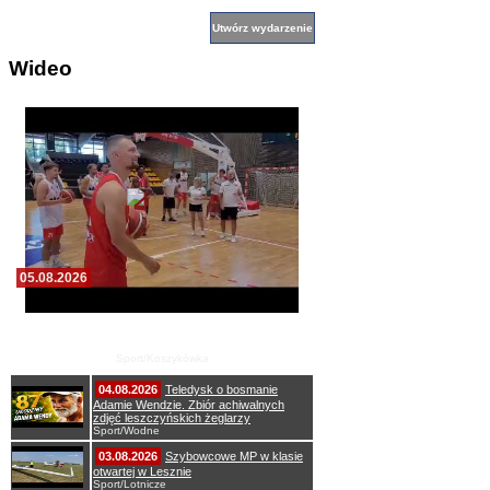
Wideo
05.08.2026
Pierwszy wspólny trening koszykarzy Zdrovo
Polonii 1912 Leszno
Sport/Koszykówka
04.08.2026
Teledysk o bosmanie
Adamie Wendzie. Zbiór achiwalnych
zdjęć leszczyńskich żeglarzy
Sport/Wodne
03.08.2026
Szybowcowe MP w klasie
otwartej w Lesznie
Sport/Lotnicze