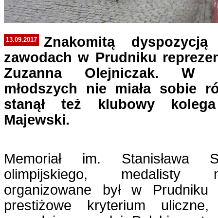
Znakomitą dyspozycją
13.09.2017
zawodach w Prudniku repreze
Zuzanna Olejniczak. W ka
młodszych nie miała sobie 
stanął też klubowy koleg
Majewski.
Memoriał im. Stanisława Sz
olimpijskiego, medalisty 
organizowane był w Prudniku 
prestiżowe kryterium uliczne