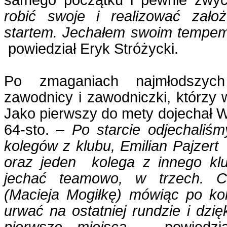
samego początku i pewnie zwyc
robić swoje i realizować zało
startem. Jechałem swoim tempem 
powiedział Eryk Stróżycki.
Po zmaganiach najmłodszych
zawodnicy i zawodniczki, którzy w
Jako pierwszy do mety dojechał W
64-sto. –
Po starcie odjechaliś
kolegów z klubu, Emilian Pajzert
oraz jeden kolega z innego klu
jechać teamowo, w trzech. C
(Macieja Mogiłkę) mówiąc po ko
urwać na ostatniej rundzie i dzię