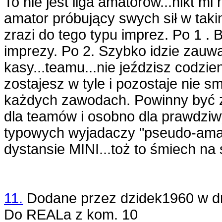
To nie jest liga amatorów...nikt mi
amator próbujący swych sił w tak
zrazi do tego typu imprez. Po 1 .
imprezy. Po 2. Szybko idzie zauw
kasy...teamu...nie jeździsz codzie
zostajesz w tyle i pozostaje nie sm
każdych zawodach. Powinny być 
dla teamów i osobno dla prawdzi
typowych wyjadaczy "pseudo-ama
dystansie MINI...toż to śmiech na s
11.
Dodane przez
dzidek1960
w d
Do REALa z kom. 10