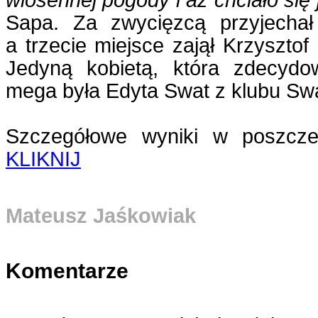
wiosennej pogody i aż chciało się
Sapa. Za zwycięzcą przyjecha
a trzecie miejsce zajął Krzyszto
Jedyną kobietą, która zdecydo
mega była Edyta Swat z klubu Sw
Szczegółowe wyniki w poszczeg
KLIKNIJ
Mateusz Jaśkowiak
Komentarze