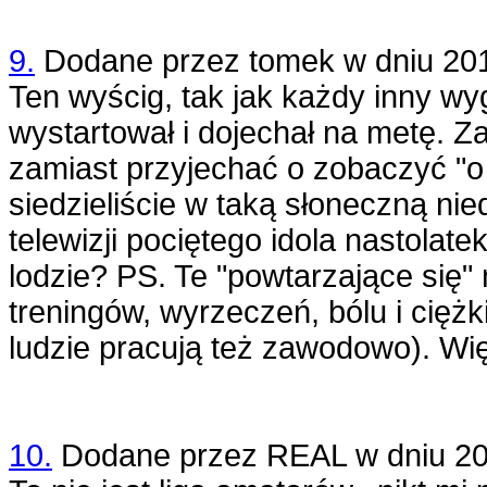
9.
Dodane przez
tomek
w dniu
20
Ten wyścig, tak jak każdy inny wyg
wystartował i dojechał na metę. Za
zamiast przyjechać o zobaczyć "o 
siedzieliście w taką słoneczną nie
telewizji pociętego idola nastolat
lodzie? PS. Te "powtarzające się" 
treningów, wyrzeczeń, bólu i ciężk
ludzie pracują też zawodowo). Wię
10.
Dodane przez
REAL
w dniu
20