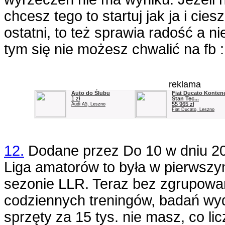
chcesz tego to startuj jak ja i ciesz
ostatni, to też sprawia radość a n
tym się nie możesz chwalić na fb 
reklama
Auto do Ślubu
Fiat Ducato Kontene
1 zł
Stan Tec...
55 965 zł
Audi A5, Leszno
Fiat Ducato, Leszno
12.
Dodane przez
Do 10
w dniu
2
Liga amatorów to była w pierwszy
sezonie LLR. Teraz bez zgrupowan
codziennych treningów, badań wy
sprzęty za 15 tys. nie masz, co li