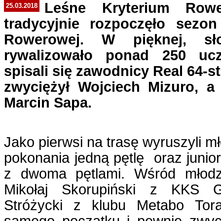
Leśne Kryterium Row
25.03.2018
tradycyjnie rozpoczęło sezon
Rowerowej. W pięknej, sło
rywalizowało ponad 250 ucz
spisali się zawodnicy Real 64-s
zwyciężył Wojciech Mizuro, a
Marcin Sapa.
Jako pierwsi na trasę wyruszyli mł
pokonania jedną pętlę oraz junior
z dwoma pętlami. Wśród młodz
Mikołaj Skorupiński z KKS G
Stróżycki z klubu Metabo Tor