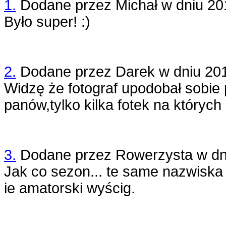
1.
Dodane przez
Michał
w dniu
20
Było super! :)
2.
Dodane przez
Darek
w dniu
20
Widzę że fotograf upodobał sobie
panów,tylko kilka fotek na których 
3.
Dodane przez
Rowerzysta
w dn
Jak co sezon... te same nazwiska
ie amatorski wyścig.