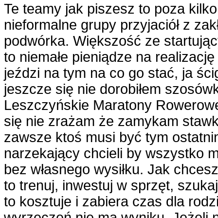
Te teamy jak piszesz to poza kil
nieformalne grupy przyjaciół z za
podwórka. Większość ze startując
to niemałe pieniądze na realizację
jeździ na tym na co go stać, ja ści
jeszcze się nie dorobiłem szosówk
Leszczyńskie Maratony Rowerowe o
się nie zrażam że zamykam staw
zawsze ktoś musi być tym ostatnim
narzekający chcieli by wszystko m
bez własnego wysiłku. Jak chcesz
to trenuj, inwestuj w sprzęt, szuk
to kosztuje i zabiera czas dla rodz
wyrzeczeń nie ma wyniku. Jeżeli 