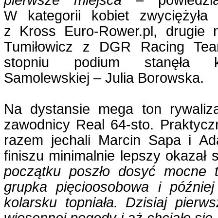
pierwsze miejsca
– powiedział
W kategorii kobiet zwyciężył
z Kross Euro-Rower.pl, drugie m
Tumiłowicz z DGR Racing Tea
stopniu podium stanęła k
Samolewskiej – Julia Borowska.
Na dystansie mega ton rywaliza
zawodnicy Real 64-sto. Praktycz
razem jechali Marcin Sapa i A
finiszu minimalnie lepszy okazał 
początku poszło dosyć mocne t
grupka pięcioosobowa i późnie
kolarsku topniała. Dzisiaj pierws