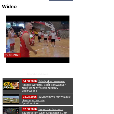
Wideo
05.08.2026
Pierwszy wspólny trening koszykarzy Zdrovo
Polonii 1912 Leszno
Sport/Koszykówka
04.08.2026
Teledysk o bosmanie
Adamie Wendzie. Zbiór achiwalnych
zdjęć leszczyńskich żeglarzy
Sport/Wodne
03.08.2026
Szybowcowe MP w klasie
otwartej w Lesznie
Sport/Lotnicze
02.08.2026
Fogo Unia Leszno -
Bayersystem GKM Grudziądz 51:39