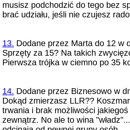
musisz podchodzić do tego bez spi
brać udziału, jeśli nie czujesz rad
13.
Dodane przez
Marta do 12
w 
Sprzęty za 15? Na takich zwycięzc
Pierwsza trójka w ciemno po 35 ko
14.
Dodane przez
Biznesowo
w d
Dokąd zmierzasz LLR?? Koszmarnie
trwania i brak możliwości jakieg
zewnątrz. No ale to wina "władz"...
odcinają od pewnej grupy osób.