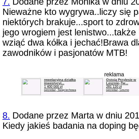
7.
Dodane przez
Monika
w dniu
2
Nieważne kto wygrywa..liczy się p
niektórych brakuje...sport to zdr
jego wrogiem jest lenistwo...takż
wziąć dwa kółka i jechać!Brawa d
zawodników i pasjonatów MTB!
reklama
rewelacyjna działka
Ostoja Przylesie w
inwestycyj...
Lesznie–Tw...
1 400 000 zł
281 120 zł
sprzedaż, Święciechowa
sprzedaż, Leszno
8.
Dodane przez
Marta
w dniu
201
Kiedy jakieś badania na doping b