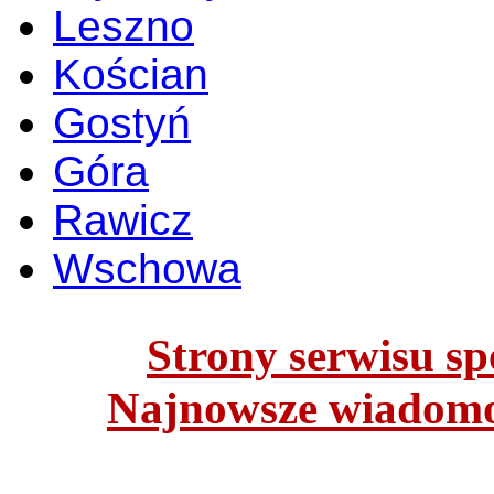
Leszno
Kościan
Gostyń
Góra
Rawicz
Wschowa
Strony serwisu spo
Najnowsze wiadomoś