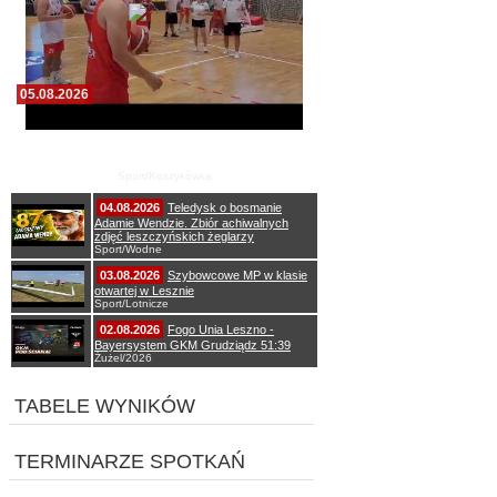
05.08.2026
Pierwszy wspólny trening koszykarzy Zdrovo
Polonii 1912 Leszno
Sport/Koszykówka
04.08.2026
Teledysk o bosmanie
Adamie Wendzie. Zbiór achiwalnych
zdjęć leszczyńskich żeglarzy
Sport/Wodne
03.08.2026
Szybowcowe MP w klasie
otwartej w Lesznie
Sport/Lotnicze
02.08.2026
Fogo Unia Leszno -
Bayersystem GKM Grudziądz 51:39
Żużel/2026
TABELE WYNIKÓW
TERMINARZE SPOTKAŃ