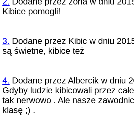
2.
Dodane przez
zoha
w dniu
2015
Kibice pomogli!
3.
Dodane przez
Kibic
w dniu
2015
są świetne, kibice też
4.
Dodane przez
Albercik
w dniu
2
Gdyby ludzie kibicowali przez całe
tak nerwowo . Ale nasze zawodnicz
klasę ;) .