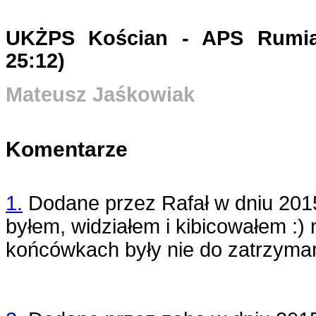
UKŻPS Kościan - APS Rumia 
25:12)
Mateusz Jaśkowiak
Komentarze
1.
Dodane przez
Rafał
w dniu
201
byłem, widziałem i kibicowałem :) 
końcówkach były nie do zatrzyman