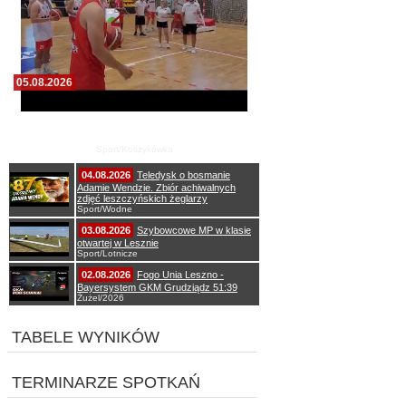
05.08.2026
Pierwszy wspólny trening koszykarzy Zdrovo
Polonii 1912 Leszno
Sport/Koszykówka
04.08.2026
Teledysk o bosmanie
Adamie Wendzie. Zbiór achiwalnych
zdjęć leszczyńskich żeglarzy
Sport/Wodne
03.08.2026
Szybowcowe MP w klasie
otwartej w Lesznie
Sport/Lotnicze
02.08.2026
Fogo Unia Leszno -
Bayersystem GKM Grudziądz 51:39
Żużel/2026
TABELE WYNIKÓW
TERMINARZE SPOTKAŃ