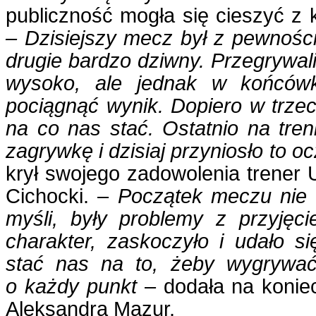
publiczność mogła się cieszyć z 
– Dzisiejszy mecz był z pewnośc
drugie bardzo dziwny. Przegrywa
wysoko, ale jednak w końców
pociągnąć wynik. Dopiero w trze
na co nas stać. Ostatnio na tre
zagrywkę i dzisiaj przyniosło to 
krył swojego zadowolenia trene
Cichocki. –
Początek meczu nie u
myśli, były problemy z przyjęc
charakter, zaskoczyło i udało s
stać nas na to, żeby wygrywa
o każdy punkt
– dodała na konie
Aleksandra Mazur.