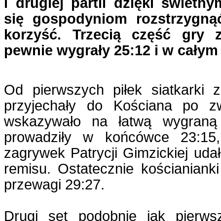
i drugiej partii dzięki świet
się gospodyniom rozstrzygną
korzyść. Trzecią część gry
pewnie wygrały 25:12 i w całym
Od pierwszych piłek siatkarki 
przyjechały do Kościana po z
wskazywało na łatwą wygraną 
prowadziły w końcówce 23:15, 
zagrywek Patrycji Gimzickiej uda
remisu. Ostatecznie kościanianki
przewagi 29:27.
Drugi set podobnie jak pierws