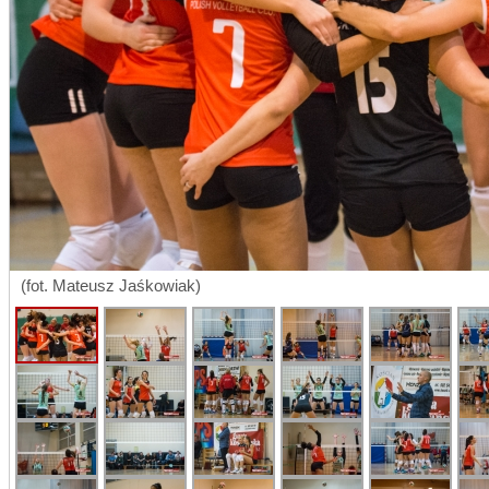
(fot. Mateusz Jaśkowiak)