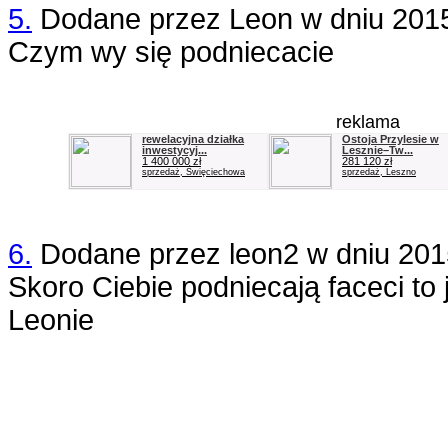
5.
Dodane przez
Leon
w dniu
201
Czym wy się podniecacie
reklama
rewelacyjna działka
Ostoja Przylesie w
inwestycyj...
Lesznie–Tw...
1 400 000 zł
281 120 zł
sprzedaż, Święciechowa
sprzedaż, Leszno
6.
Dodane przez
leon2
w dniu
201
Skoro Ciebie podniecają faceci to
Leonie