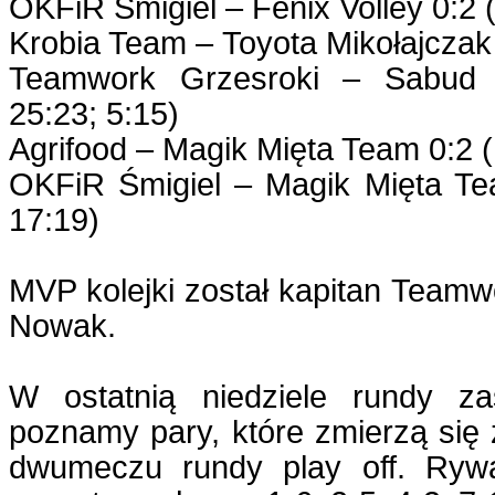
OKFiR Śmigiel – Fenix Volley 0:2 
Krobia Team – Toyota Mikołajczak 
Teamwork Grzesroki – Sabud K
25:23; 5:15)
Agrifood – Magik Mięta Team 0:2 (
OKFiR Śmigiel – Magik Mięta Tea
17:19)
MVP kolejki został kapitan Teamw
Nowak.
W ostatnią niedziele rundy za
poznamy pary, które zmierzą się
dwumeczu rundy play off. Rywa