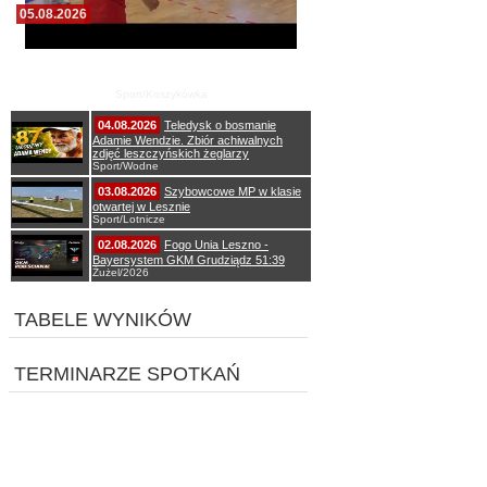
05.08.2026
Pierwszy wspólny trening koszykarzy Zdrovo
Polonii 1912 Leszno
Sport/Koszykówka
04.08.2026
Teledysk o bosmanie
Adamie Wendzie. Zbiór achiwalnych
zdjęć leszczyńskich żeglarzy
Sport/Wodne
03.08.2026
Szybowcowe MP w klasie
otwartej w Lesznie
Sport/Lotnicze
02.08.2026
Fogo Unia Leszno -
Bayersystem GKM Grudziądz 51:39
Żużel/2026
TABELE WYNIKÓW
TERMINARZE SPOTKAŃ