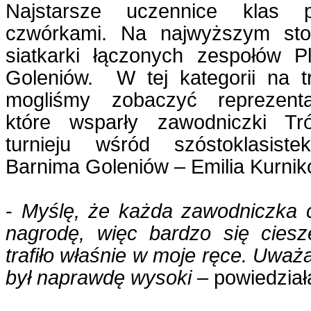
Najstarsze uczennice klas 
czwórkami. Na najwyższym sto
siatkarki łączonych zespołów P
Goleniów. W tej kategorii na 
mogliśmy zobaczyć reprezentan
które wsparły zawodniczki Tr
turnieju wśród szóstoklasiste
Barnima Goleniów – Emilia Kurni
-
Myślę, że każda zawodniczka c
nagrodę, więc bardzo się ciesz
trafiło właśnie w moje ręce. Uważ
był naprawdę wysoki
– powiedział