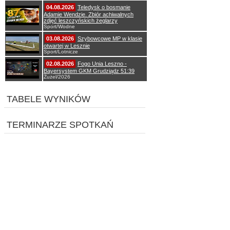
04.08.2026
Teledysk o bosmanie
Adamie Wendzie. Zbiór achiwalnych
zdjęć leszczyńskich żeglarzy
Sport/Wodne
03.08.2026
Szybowcowe MP w klasie
otwartej w Lesznie
Sport/Lotnicze
02.08.2026
Fogo Unia Leszno -
Bayersystem GKM Grudziądz 51:39
Żużel/2026
TABELE WYNIKÓW
TERMINARZE SPOTKAŃ