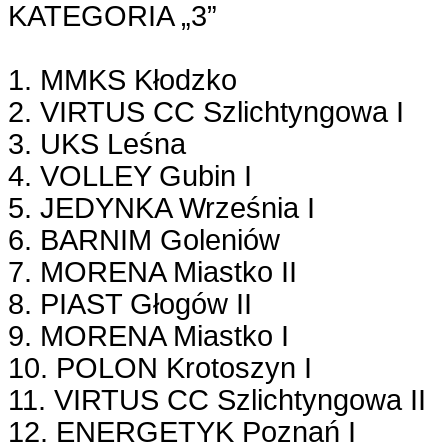
KATEGORIA „3”
1. MMKS Kłodzko
2. VIRTUS CC Szlichtyngowa I
3. UKS Leśna
4. VOLLEY Gubin I
5. JEDYNKA Września I
6. BARNIM Goleniów
7. MORENA Miastko II
8. PIAST Głogów II
9. MORENA Miastko I
10. POLON Krotoszyn I
11. VIRTUS CC Szlichtyngowa II
12. ENERGETYK Poznań I