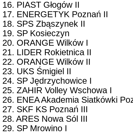
16. PIAST Głogów II
17. ENERGETYK Poznań II
18. SPS Zbąszynek II
19. SP Kosieczyn
20. ORANGE Wilków I
21. LIDER Rokietnica II
22. ORANGE Wilków II
23. UKS Śmigiel II
24. SP Jędrzychowice I
25. ZAHIR Volley Wschowa I
26. ENEA Akademia Siatkówki Po
27. SKF KS Poznań III
28. ARES Nowa Sól III
29. SP Mrowino I