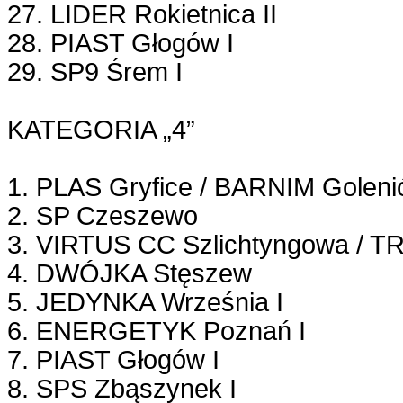
27. LIDER Rokietnica II
28. PIAST Głogów I
29. SP9 Śrem I
KATEGORIA „4”
1. PLAS Gryfice / BARNIM Golen
2. SP Czeszewo
3. VIRTUS CC Szlichtyngowa / 
4. DWÓJKA Stęszew
5. JEDYNKA Września I
6. ENERGETYK Poznań I
7. PIAST Głogów I
8. SPS Zbąszynek I