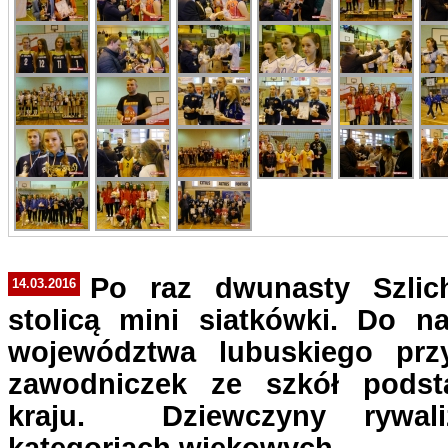
Po raz dwunasty Szlic
14.03.2016
stolicą mini siatkówki. Do n
województwa lubuskiego prz
zawodniczek ze szkół pods
kraju. Dziewczyny rywal