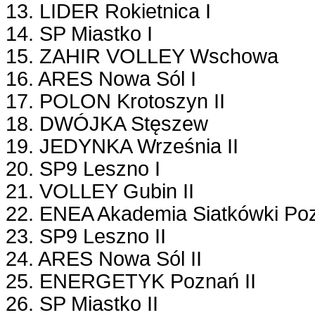
13. LIDER Rokietnica I
14. SP Miastko I
15. ZAHIR VOLLEY Wschowa
16. ARES Nowa Sól I
17. POLON Krotoszyn II
18. DWÓJKA Stęszew
19. JEDYNKA Września II
20. SP9 Leszno I
21. VOLLEY Gubin II
22. ENEA Akademia Siatkówki Poz
23. SP9 Leszno II
24. ARES Nowa Sól II
25. ENERGETYK Poznań II
26. SP Miastko II