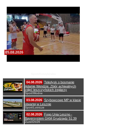
05.08.2026
Pierwszy wspólny trening koszykarzy Zdrovo
Polonii 1912 Leszno
Sport/Koszykówka
04.08.2026
Teledysk o bosmanie
Adamie Wendzie. Zbiór achiwalnych
zdjęć leszczyńskich żeglarzy
Sport/Wodne
03.08.2026
Szybowcowe MP w klasie
otwartej w Lesznie
Sport/Lotnicze
02.08.2026
Fogo Unia Leszno -
Bayersystem GKM Grudziądz 51:39
Żużel/2026