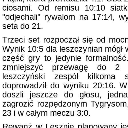
ciosami. Od remisu 10:10 sia
"odjechali" rywalom na 17:14, w
seta do 21.
Trzeci set rozpoczął się od moc
Wynik 10:5 dla leszczynian mógł
część gry to jedynie formalność
zmniejszyć przewagę do 2 
leszczyński zespół kilkoma s
doprowadził do wyniku 20:16. 
doszli jeszcze do głosu, jedn
zagrozić rozpędzonym Tygrysom,
23 i w całym meczu 3:0.
Rewanż w Lesznie planowany je