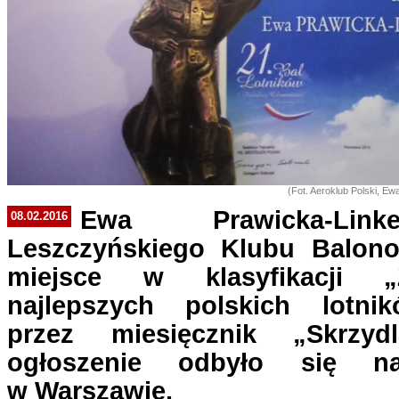
(Fot. Aeroklub Polski, Ew
Ewa Prawicka-Link
08.02.2016
Leszczyńskiego Klubu Balono
miejsce w klasyfikacji „Zł
najlepszych polskich lotni
przez miesięcznik „Skrzyd
ogłoszenie odbyło się n
w Warszawie.