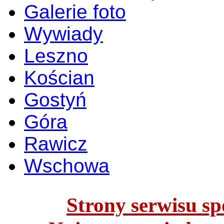
Galerie foto
Wywiady
Leszno
Kościan
Gostyń
Góra
Rawicz
Wschowa
Strony serwisu spo