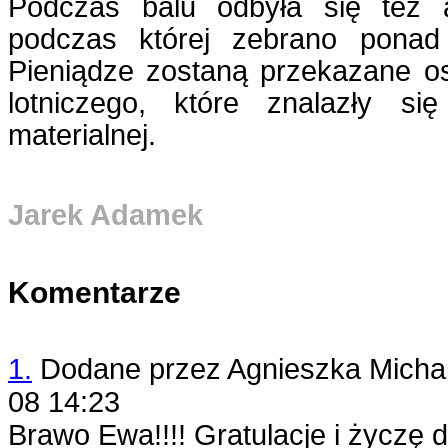
Podczas balu odbyła się też a
podczas której zebrano ponad 
Pieniądze zostaną przekazane 
lotniczego, które znalazły si
materialnej.
Jarek Adamek
Komentarze
1.
Dodane przez
Agnieszka Micha
08 14:23
Brawo Ewa!!!! Gratulacje i życzę 