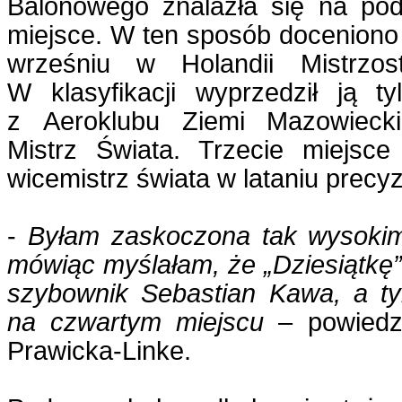
Balonowego znalazła się na pod
miejsce. W ten sposób doceniono
wrześniu w Holandii Mistrzos
W klasyfikacji wyprzedził ją t
z Aeroklubu Ziemi Mazowieckie
Mistrz Świata. Trzecie miejsce 
wicemistrz świata w lataniu precy
-
Byłam zaskoczona tak wysokim
mówiąc myślałam, że „Dziesiątkę” 
szybownik Sebastian Kawa, a t
na czwartym miejscu
– powiedz
Prawicka-Linke.