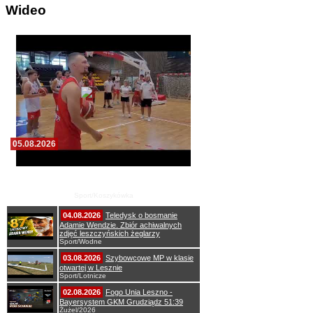
Wideo
05.08.2026
Pierwszy wspólny trening koszykarzy Zdrovo
Polonii 1912 Leszno
Sport/Koszykówka
04.08.2026
Teledysk o bosmanie
Adamie Wendzie. Zbiór achiwalnych
zdjęć leszczyńskich żeglarzy
Sport/Wodne
03.08.2026
Szybowcowe MP w klasie
otwartej w Lesznie
Sport/Lotnicze
02.08.2026
Fogo Unia Leszno -
Bayersystem GKM Grudziądz 51:39
Żużel/2026