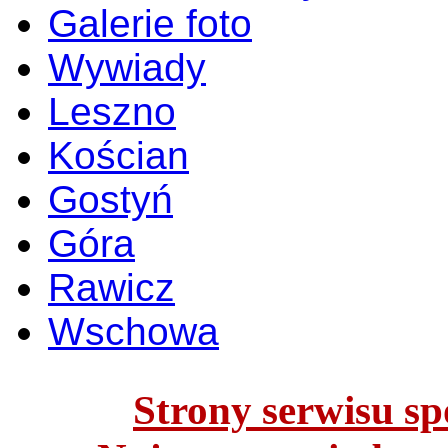
Galerie foto
Wywiady
Leszno
Kościan
Gostyń
Góra
Rawicz
Wschowa
Strony serwisu spo