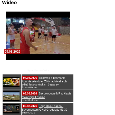
Wideo
05.08.2026
Pierwszy wspólny trening koszykarzy Zdrovo
Polonii 1912 Leszno
Sport/Koszykówka
04.08.2026
Teledysk o bosmanie
Adamie Wendzie. Zbiór achiwalnych
zdjęć leszczyńskich żeglarzy
Sport/Wodne
03.08.2026
Szybowcowe MP w klasie
otwartej w Lesznie
Sport/Lotnicze
02.08.2026
Fogo Unia Leszno -
Bayersystem GKM Grudziądz 51:39
Żużel/2026