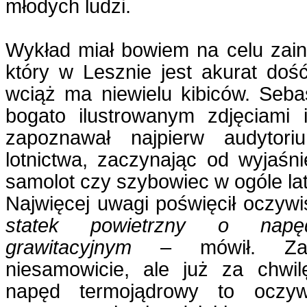
młodych ludzi.
Wykład miał bowiem na celu zain
który w Lesznie jest akurat doś
wciąż ma niewielu kibiców. Seb
bogato ilustrowanym zdjęciami i
zapoznawał najpierw audyto
lotnictwa, zaczynając od wyjaśni
samolot czy szybowiec w ogóle lat
Najwięcej uwagi poświęcił oczyw
statek powietrzny o napęd
grawitacyjnym
– mówił. Zab
niesamowicie, ale już za chwi
napęd termojądrowy to oczywi