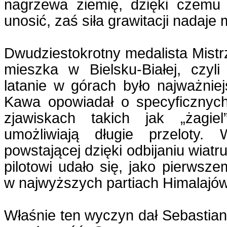
nagrzewa ziemię, dzięki czemu
unosić, zaś siła grawitacji nadaje
Dwudziestokrotny medalista Mistr
mieszka w Bielsku-Białej, czyl
latanie w górach było najważnie
Kawa opowiadał o specyficznyc
zjawiskach takich jak „żagiel
umożliwiają długie przeloty. W
powstającej dzięki odbijaniu wiat
pilotowi udało się, jako pierwsze
w najwyższych partiach Himalajów
Właśnie ten wyczyn dał Sebastia