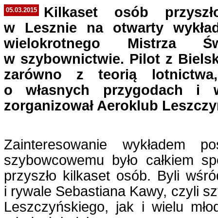
Kilkaset osób przys
05.03.2015
w Lesznie na otwarty wykła
wielokrotnego Mistrza 
w szybownictwie. Pilot z Biels
zarówno z teorią lotnictwa
o własnych przygodach i w
zorganizował Aeroklub Leszczy
Zainteresowanie wykładem po
szybowcowemu było całkiem sp
przyszło kilkaset osób. Byli wśr
i rywale Sebastiana Kawy, czyli s
Leszczyńskiego, jak i wielu mł