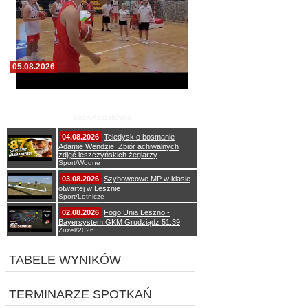
05.08.2026
Pierwszy wspólny trening koszykarzy Zdrovo
Polonii 1912 Leszno
Sport/Koszykówka
04.08.2026
Teledysk o bosmanie
Adamie Wendzie. Zbiór achiwalnych
zdjęć leszczyńskich żeglarzy
Sport/Wodne
03.08.2026
Szybowcowe MP w klasie
otwartej w Lesznie
Sport/Lotnicze
02.08.2026
Fogo Unia Leszno -
Bayersystem GKM Grudziądz 51:39
Żużel/2026
TABELE WYNIKÓW
TERMINARZE SPOTKAŃ