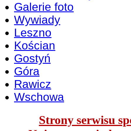
Galerie foto
Wywiady
Leszno
Kościan
Gostyń
Góra
Rawicz
Wschowa
Strony serwisu spo