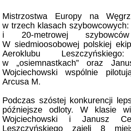
Mistrzostwa Europy na Węgr
w trzech klasach szybowcowych: 
i 20-metrowej szybowców
W siedmioosobowej polskiej ekipi
Aeroklubu Leszczyńskie
w „osiemnastkach” oraz Jan
Wojciechowski wspólnie pilotu
Arcusa M.
Podczas szóstej konkurencji lep
późniejsze odloty. W klasie w
Wojciechowski i Janusz Ce
Leszczyńskiego zajęli 8 miej