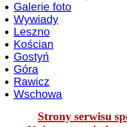
Galerie foto
Wywiady
Leszno
Kościan
Gostyń
Góra
Rawicz
Wschowa
Strony serwisu spo