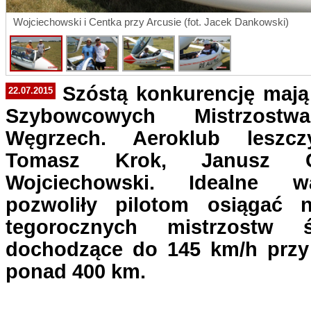
Wojciechowski i Centka przy Arcusie (fot. Jacek Dankowski)
Szóstą konkurencję mają
22.07.2015
Szybowcowych Mistrzost
Węgrzech. Aeroklub leszczy
Tomasz Krok, Janusz 
Wojciechowski. Idealne 
pozwoliły pilotom osiągać 
tegorocznych mistrzostw ś
dochodzące do 145 km/h przy 
ponad 400 km.