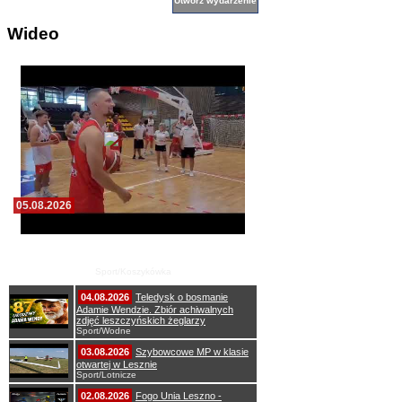
Wideo
05.08.2026
Pierwszy wspólny trening koszykarzy Zdrovo
Polonii 1912 Leszno
Sport/Koszykówka
04.08.2026
Teledysk o bosmanie
Adamie Wendzie. Zbiór achiwalnych
zdjęć leszczyńskich żeglarzy
Sport/Wodne
03.08.2026
Szybowcowe MP w klasie
otwartej w Lesznie
Sport/Lotnicze
02.08.2026
Fogo Unia Leszno -