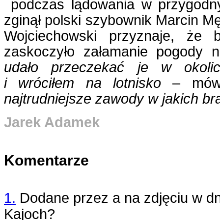
podczas lądowania w przygodny
zginął polski szybownik Marcin M
Wojciechowski przyznaje, że b
zaskoczyło załamanie pogody n
udało przeczekać je w okol
i wróciłem na lotnisko
– mó
najtrudniejsze zawody w jakich br
Jarek Adamek
Komentarze
1.
Dodane przez
a na zdjęciu
w d
Kajoch?