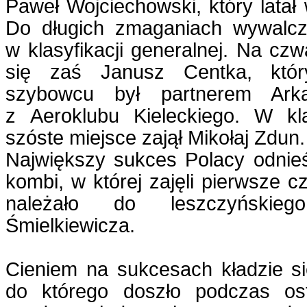
Paweł Wojciechowski, który latał 
Do długich zmaganiach wywalcz
w klasyfikacji generalnej. Na czw
się zaś Janusz Centka, kt
szybowcu był partnerem Arka
z Aeroklubu Kieleckiego. W kl
szóste miejsce zajął Mikołaj Zdun.
Największy sukces Polacy odnieś
kombi, w której zajęli pierwsze c
należało do leszczyńskieg
Śmielkiewicza.
Cieniem na sukcesach kładzie si
do którego doszło podczas ost