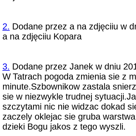
2.
Dodane przez
a na zdjęciiu
w d
a na zdjęciiu Kopara
3.
Dodane przez
Janek
w dniu
20
W Tatrach pogoda zmienia sie z m
minute.Szbownikow zastala snierz
sie w niezwykle trudnej sytuacji.J
szczytami nic nie widzac dokad sie
zaczely oklejac sie gruba warstwa 
dzieki Bogu jakos z tego wyszli.