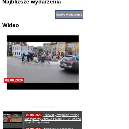
Najbliższe wydarzenia
Wideo
08.08.2026
Zawody speedrowerowe ku pamięci Edka
Baldysa oraz Andrzeja i Henryka
Włodarczyków
Sport/Speedrower
05.08.2026
Pierwszy wspólny trening
koszykarzy Zdrovo Polonii 1912 Leszno
Sport/Koszykówka