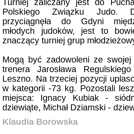
Turniej zaliczany jest do Pucha
Polskiego Związku Judo. D
przyciągnęła do Gdyni międ
młodych judoków, jest to bowi
znaczący turniej grup młodzieżow
Mogą być zadowoleni ze swojej
trenera Jarosława Regulskie
Leszno. Na trzeciej pozycji uplas
w kategorii -73 kg. Pozostali les
miejsca: Ignacy Kubiak - sió
dziewiąte, Michał Dziamski - dziew
Klaudia Borowska