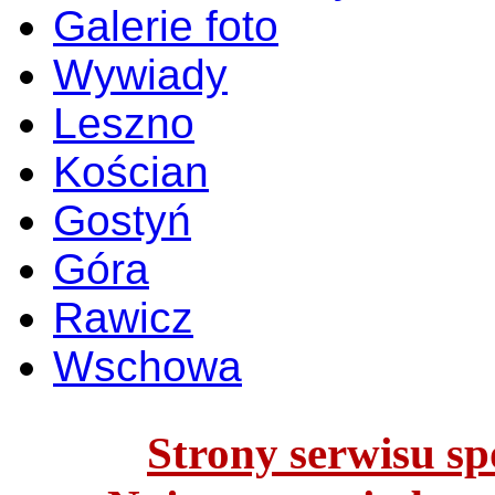
Galerie foto
Wywiady
Leszno
Kościan
Gostyń
Góra
Rawicz
Wschowa
Strony serwisu spo