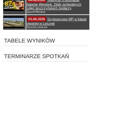
04.08.2026
Teledysk o bosmanie
Adamie Wendzie. Zbiór achiwalnych
zdjęć leszczyńskich żeglarzy
Sport/Wodne
03.08.2026
Szybowcowe MP w klasie
otwartej w Lesznie
Sport/Lotnicze
TABELE WYNIKÓW
TERMINARZE SPOTKAŃ