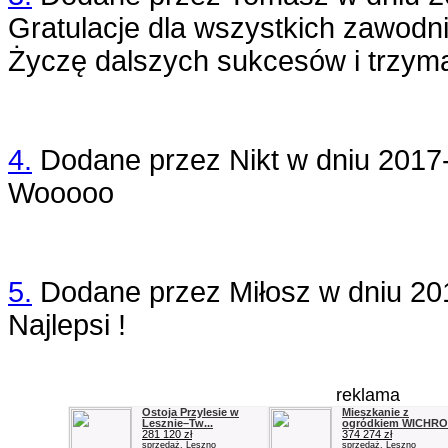
Gratulacje dla wszystkich zawodni
Życzę dalszych sukcesów i trzyma
4.
Dodane przez
Nikt
w dniu
2017
Wooooo
5.
Dodane przez
Miłosz
w dniu
20
Najlepsi !
reklama
Ostoja Przylesie w
Mieszkanie z
Lesznie–Tw...
ogródkiem WICHROW
281 120 zł
374 274 zł
sprzedaż, Leszno
sprzedaż, Leszno