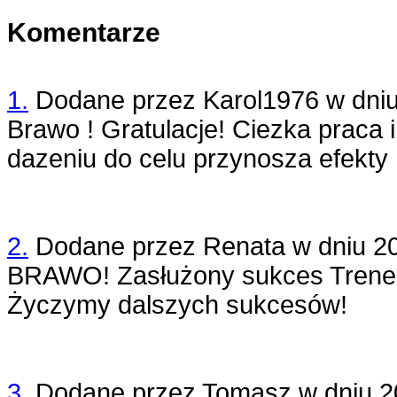
Komentarze
1.
Dodane przez
Karol1976
w dni
Brawo ! Gratulacje! Ciezka praca
dazeniu do celu przynosza efekty 
2.
Dodane przez
Renata
w dniu
2
BRAWO! Zasłużony sukces Trener
Życzymy dalszych sukcesów!
3.
Dodane przez
Tomasz
w dniu
2