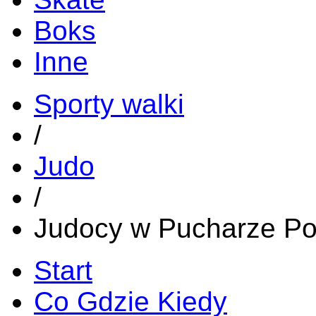
Boks
Inne
Sporty walki
/
Judo
/
Judocy w Pucharze Po
Start
Co Gdzie Kiedy