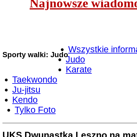
Najnowsze wiadomoś
Wszystkie inform
Sporty walki: Judo
Judo
Karate
Taekwondo
Ju-jitsu
Kendo
Tylko Foto
UKS Dwunastka Leszno na ma