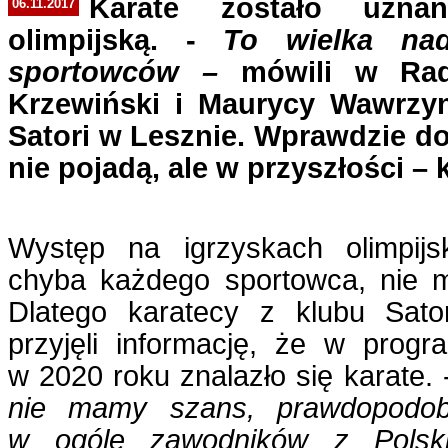
Karate zostało uzna
06.11.2017
olimpijską. -
To wielka nadz
sportowców –
mówili w Radi
Krzewiński i Maurycy Wawrzyn
Satori w Lesznie. Wprawdzie do
nie pojadą, ale w przyszłości – 
Występ na igrzyskach olimpijs
chyba każdego sportowca, nie 
Dlatego karatecy z klubu Sato
przyjęli informację, że w progr
w 2020 roku znalazło się karate. 
nie mamy szans, prawdopodob
w ogóle zawodników z Polsk