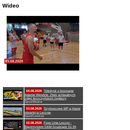
Wideo
05.08.2026
Pierwszy wspólny trening koszykarzy Zdrovo
Polonii 1912 Leszno
Sport/Koszykówka
04.08.2026
Teledysk o bosmanie
Adamie Wendzie. Zbiór achiwalnych
zdjęć leszczyńskich żeglarzy
Sport/Wodne
03.08.2026
Szybowcowe MP w klasie
otwartej w Lesznie
Sport/Lotnicze
02.08.2026
Fogo Unia Leszno -
Bayersystem GKM Grudziądz 51:39