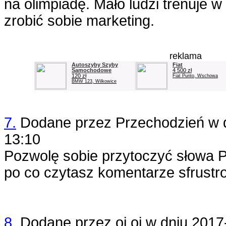
na olimpiadę. Mało ludzi trenuje w 
zrobić sobie marketing.
reklama
Autoszyby Szyby
Fiat
Samochodowe
4 500 zł
120 zł
Fiat Punto, Wschowa
BMW 123, Wilkowice
7.
Dodane przez
Przechodzień
w 
13:10
Pozwolę sobie przytoczyć słowa P
po co czytasz komentarze sfrust
8.
Dodane przez
oj oj
w dniu
2017