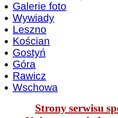
Galerie foto
Wywiady
Leszno
Kościan
Gostyń
Góra
Rawicz
Wschowa
Strony serwisu spo