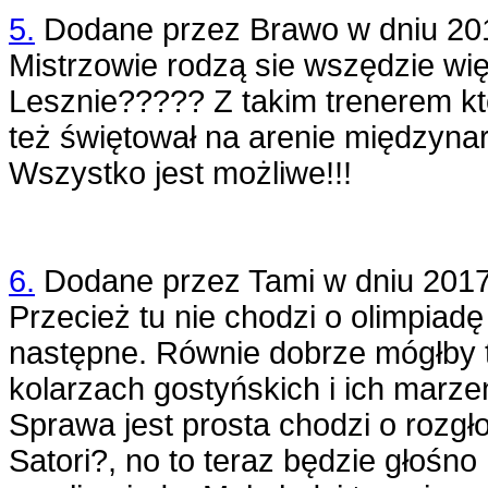
5.
Dodane przez
Brawo
w dniu
20
Mistrzowie rodzą sie wszędzie wi
Lesznie????? Z takim trenerem k
też świętował na arenie międzyna
Wszystko jest możliwe!!!
6.
Dodane przez
Tami
w dniu
2017
Przecież tu nie chodzi o olimpiadę
następne. Równie dobrze mógłby t
kolarzach gostyńskich i ich marze
Sprawa jest prosta chodzi o rozgło
Satori?, no to teraz będzie głośno