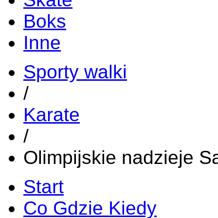
Boks
Inne
Sporty walki
/
Karate
/
Olimpijskie nadzieje Sa
Start
Co Gdzie Kiedy