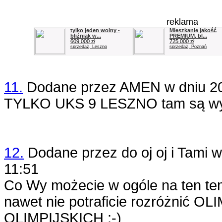
reklama
tylko jeden wolny -
Mieszkanie jakość
bliźniak w...
PREMIUM, bl...
609 000 zł
725 000 zł
sprzedaż, Leszno
sprzedaż, Poznań
11.
Dodane przez
AMEN
w dniu
2
TYLKO UKS 9 LESZNO tam są wy
12.
Dodane przez
do oj oj i Tami
w
11:51
Co Wy możecie w ogóle na ten tem
nawet nie potraficie rozróżnić 
OLIMPIJSKICH :-)