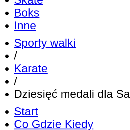
Boks
Inne
Sporty walki
/
Karate
/
Dziesięć medali dla Sa
Start
Co Gdzie Kiedy