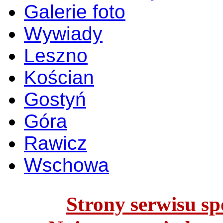
Galerie foto
Wywiady
Leszno
Kościan
Gostyń
Góra
Rawicz
Wschowa
Strony serwisu spo