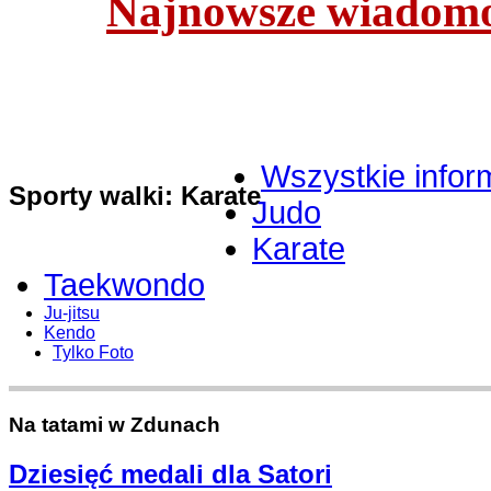
Najnowsze wiadomoś
Wszystkie infor
Sporty walki: Karate
Judo
Karate
Taekwondo
Ju-jitsu
Kendo
Tylko Foto
Na tatami w Zdunach
Dziesięć medali dla Satori