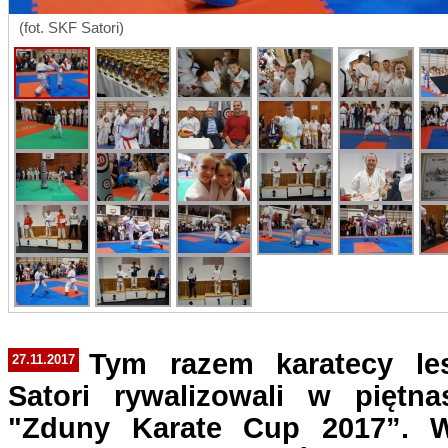
(fot. SKF Satori)
Tym razem karatecy le
27.11.2017
Satori rywalizowali w piętnas
"Zduny Karate Cup 2017”. 