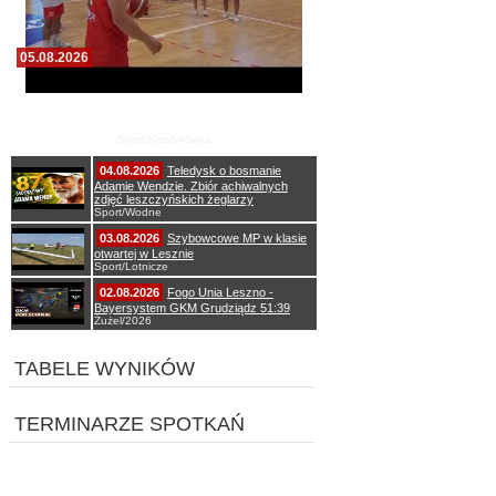
05.08.2026
Pierwszy wspólny trening koszykarzy Zdrovo
Polonii 1912 Leszno
Sport/Koszykówka
04.08.2026
Teledysk o bosmanie
Adamie Wendzie. Zbiór achiwalnych
zdjęć leszczyńskich żeglarzy
Sport/Wodne
03.08.2026
Szybowcowe MP w klasie
otwartej w Lesznie
Sport/Lotnicze
02.08.2026
Fogo Unia Leszno -
Bayersystem GKM Grudziądz 51:39
Żużel/2026
TABELE WYNIKÓW
TERMINARZE SPOTKAŃ