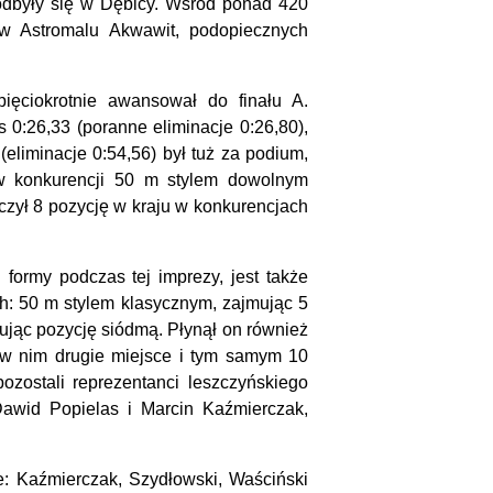
 odbyły się w Dębicy. Wśród ponad 420
w Astromalu Akwawit, podopiecznych
pięciokrotnie awansował do finału A.
 0:26,33 (poranne eliminacje 0:26,80),
liminacje 0:54,56) był tuż za podium,
 w konkurencji 50 m stylem dowolnym
czył 8 pozycję w kraju w konkurencjach
formy podczas tej imprezy, jest także
ch: 50 m stylem klasycznym, zajmując 5
ując pozycję siódmą. Płynął on również
 w nim drugie miejsce i tym samym 10
ozostali reprezentanci leszczyńskiego
Dawid Popielas i Marcin Kaźmierczak,
ie: Kaźmierczak, Szydłowski, Waściński