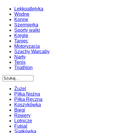
Lekkoatletyka
Wodne
Konne
Szermierka
Sporty walki
Kręgle
Taniec
Motoryzacja
Szachy Warcaby
Narty
Tenis
Triathlon
Żużel
Piłka Nożna
Piłka Ręczna
Koszykówka
Biegi
Rowery
Lotnicze
Futsal
Siatkówka