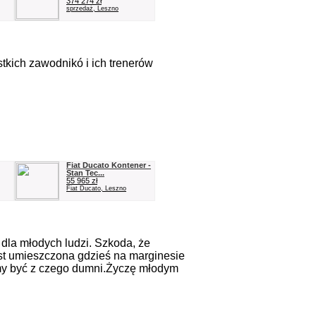
374 274 zł
sprzedaż, Leszno
tkich zawodnikó i ich trenerów
Fiat Ducato Kontener -
Stan Tec...
55 965 zł
Fiat Ducato, Leszno
 dla młodych ludzi. Szkoda, że
est umieszczona gdzieś na marginesie
amy być z czego dumni.Życzę młodym