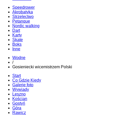
Speedrower
Akrobatyka
Strzelectwo
Petanque
Nordic walking
Dart
Karty
Skate
Boks
Inne
Wodne
/
Gosieniecki wicemistrzem Polski
Start
Co Gdzie Kiedy
Galerie foto
Wywiady
Leszno
Kościan
Gostyń
Góra
Rawicz