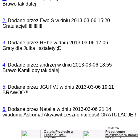
Brawo tak dalej
2.
Dodane przez
Ewa S
w dniu
2013-03-06 15:20
Gratulacje!!!!!!!!!!
!!!!
3.
Dodane przez
HEhe
w dniu
2013-03-06 17:06
Graty dla Julka i sztafety ;D
4.
Dodane przez
andrzej
w dniu
2013-03-06 18:55
Brawo Kamil oby tak dalej
5.
Dodane przez
JGUFVJ
w dniu
2013-03-06 19:11
BRAWOO !!!
6.
Dodane przez
Natalia
w dniu
2013-03-06 21:14
wiadomo Astromal Akwawit Leszno najlepsi! GRATULACJ
E !
reklama
Ostoja Przylesie w
Przestronne
Lesznie–Tw...
mieszkanie w kamera