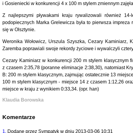
i Gosieniecki w konkurencji 4 x 100 m stylem zmiennym zajęła
Z najlepszymi pływakami kraju rywalizowali również 14-l
podopiecznych Marka Grelewicza była to pierwsza impreza r
się w Olsztynie.
Weronika Wołowicz, Urszula Szyszka, Cezary Kaminiarz, Kry
Zaremba poprawiali swoje rekordy życiowe i wywalczyli cztery 
Cezary Kaminiarz w konkurencji 200 m stylem klasycznym fin
z czasem 2:35,78 (poranne eliminacje 2:38,30), natomiast Krys
B: 200 m stylem klasycznym, zajmując ostatecznie 13 miejsce
100 m stylem klasycznym - miejsce 14 z czasem 1:12,26 or
miejsce w kraju z wynikiem 0:33,34. (opr. han)
Klaudia Borowska
Komentarze
1.
Dodane przez
Sympatyk
w dniu
2013-03-06 10:31