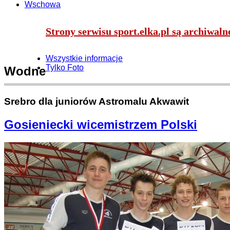
Wschowa
Strony serwisu sport.elka.pl są archiwal
Wszystkie informacje
Tylko Foto
Wodne
Srebro dla juniorów Astromalu Akwawit
Gosieniecki wicemistrzem Polski