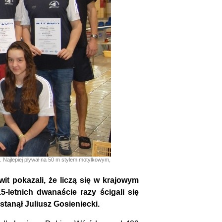
A. Najlepiej pływał na 50 m stylem motylkowym,
t pokazali, że liczą się w krajowym
-letnich dwanaście razy ścigali się
stanął Juliusz Gosieniecki.