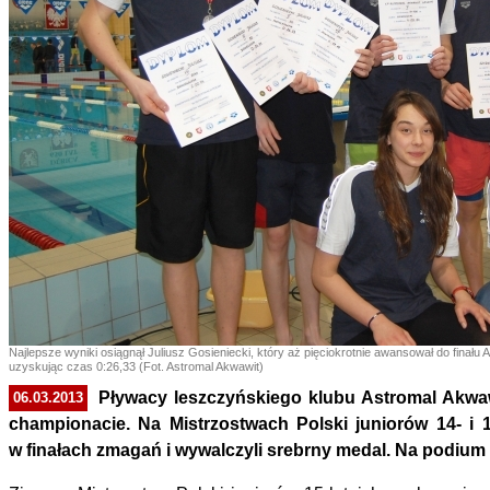
Najlepsze wyniki osiągnął Juliusz Gosieniecki, który aż pięciokrotnie awansował do finału 
uzyskując czas 0:26,33 (Fot. Astromal Akwawit)
Pływacy leszczyńskiego klubu Astromal Akwawi
06.03.2013
championacie. Na Mistrzostwach Polski juniorów 14- i 15
w finałach zmagań i wywalczyli srebrny medal. Na podium 