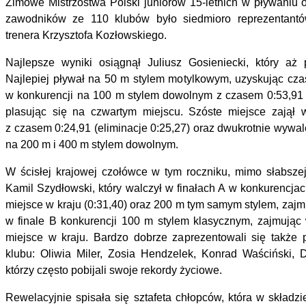
Zimowe Mistrzostwa Polski juniorów 15-letnich w pływaniu
zawodników ze 110 klubów było siedmioro reprezentantó
trenera Krzysztofa Kozłowskiego.
Najlepsze wyniki osiągnął Juliusz Gosieniecki, który aż 
Najlepiej pływał na 50 m stylem motylkowym, uzyskując czas
w konkurencji na 100 m stylem dowolnym z czasem 0:53,91 (e
plasując się na czwartym miejscu. Szóste miejsce zajął
z czasem 0:24,91 (eliminacje 0:25,27) oraz dwukrotnie wywal
na 200 m i 400 m stylem dowolnym.
W ścisłej krajowej czołówce w tym roczniku, mimo słabszej 
Kamil Szydłowski, który walczył w finałach A w konkurencja
miejsce w kraju (0:31,40) oraz 200 m tym samym stylem, zajm
w finale B konkurencji 100 m stylem klasycznym, zajmując
miejsce w kraju. Bardzo dobrze zaprezentowali się także p
klubu: Oliwia Miler, Zosia Hendzelek, Konrad Waściński, 
którzy często pobijali swoje rekordy życiowe.
Rewelacyjnie spisała się sztafeta chłopców, która w składz