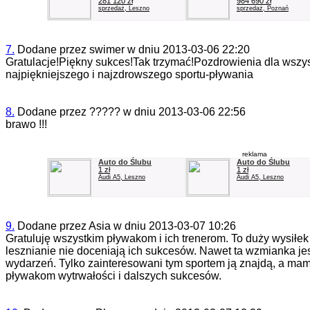
281 120 zł
984 690 zł
sprzedaż, Leszno
sprzedaż, Poznań
7.
Dodane przez
swimer
w dniu
2013-03-06 22:20
Gratulacje!Piękny sukces!Tak trzymać!Pozdrowienia dla wszys
najpiękniejszego i najzdrowszego sportu-pływania
8.
Dodane przez
?????
w dniu
2013-03-06 22:56
brawo !!!
reklama
Auto do Ślubu
Auto do Ślubu
1 zł
1 zł
Audi A5, Leszno
Audi A5, Leszno
9.
Dodane przez
Asia
w dniu
2013-03-07 10:26
Gratuluję wszystkim pływakom i ich trenerom. To duży wysiłek
lesznianie nie doceniają ich sukcesów. Nawet ta wzmianka j
wydarzeń. Tylko zainteresowani tym sportem ją znajdą, a m
pływakom wytrwałości i dalszych sukcesów.