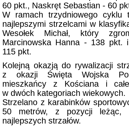
60 pkt., Naskręt Sebastian - 60 pk
W ramach trzydniowego cyklu tu
najlepszymi strzelcami w klasyfika
Wesołek Michał, który zgro
Marcinowska Hanna - 138 pkt. i
115 pkt.
Kolejną okazją do rywalizacji str
z okazji Święta Wojska Pol
mieszkańcy z Kościana i całe
w dwóch kategoriach wiekowych.
Strzelano z karabinków sportowyc
50 metrów, z pozycji leżąc, 
najlepszych strzałów.