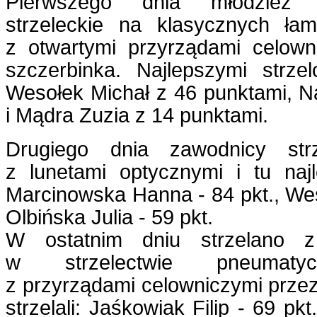
Pierwszego dnia młodzież p
strzeleckie na klasycznych ła
z otwartymi przyrządami celow
szczerbinka. Najlepszymi strzel
Wesołek Michał z 46 punktami, N
i Mądra Zuzia z 14 punktami.
Drugiego dnia zawodnicy strz
z lunetami optycznymi i tu najle
Marcinowska Hanna - 84 pkt., Weso
Olbińska Julia - 59 pkt.
W ostatnim dniu strzelano z 
w strzelectwie pneumaty
z przyrządami celowniczymi przezi
strzelali: Jaśkowiak Filip - 69 pkt.