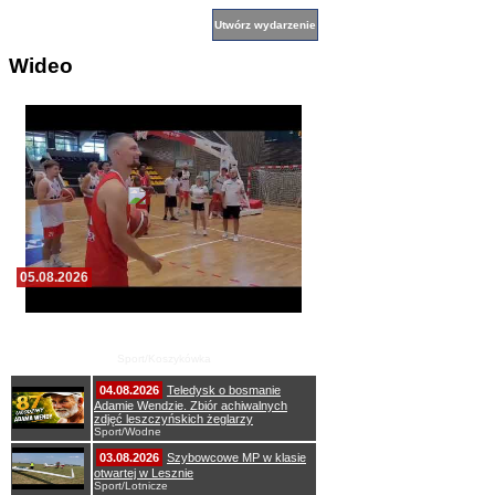
Wideo
05.08.2026
Pierwszy wspólny trening koszykarzy Zdrovo
Polonii 1912 Leszno
Sport/Koszykówka
04.08.2026
Teledysk o bosmanie
Adamie Wendzie. Zbiór achiwalnych
zdjęć leszczyńskich żeglarzy
Sport/Wodne
03.08.2026
Szybowcowe MP w klasie
otwartej w Lesznie
Sport/Lotnicze