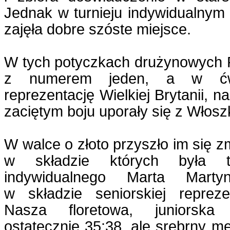
Jednak w turnieju indywidualnym 
zajęła dobre szóste miejsce.
W tych potyczkach drużynowych P
z numerem jeden, a w ćwie
reprezentację Wielkiej Brytanii, n
zaciętym boju uporały się z Włosz
W walce o złoto przyszło im się z
w składzie których była tri
indywidualnego Marta Mart
w składzie seniorskiej repreze
Nasza floretowa, juniorska
ostatecznie 35:38, ale srebrny me