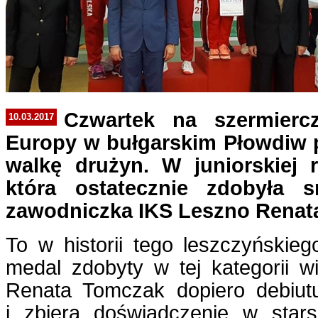
Czwartek na szermierc
10.03.2017
Europy w bułgarskim Płowdiw 
walkę drużyn. W juniorskiej r
która ostatecznie zdobyła 
zawodniczka IKS Leszno Renat
To w historii tego leszczyńskieg
medal zdobyty w tej kategorii w
Renata Tomczak dopiero debiutu
i zbiera doświadczenie w stars