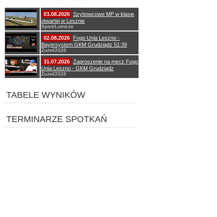
Sport/Wodne
03.08.2026
Szybowcowe MP w klasie
otwartej w Lesznie
Sport/Lotnicze
02.08.2026
Fogo Unia Leszno -
Bayersystem GKM Grudziądz 51:39
Żużel/2026
31.07.2026
Zaproszenie na mecz Fogo
Unia Leszno - GKM Grudziądz
Żużel/2026
TABELE WYNIKÓW
TERMINARZE SPOTKAŃ