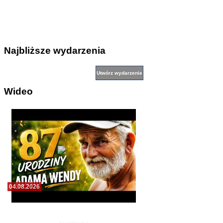
Najbliższe wydarzenia
Wideo
04.08.2026
Teledysk o bosmanie Adamie Wendzie. Zbiór
achiwalnych zdjęć leszczyńskich żeglarzy